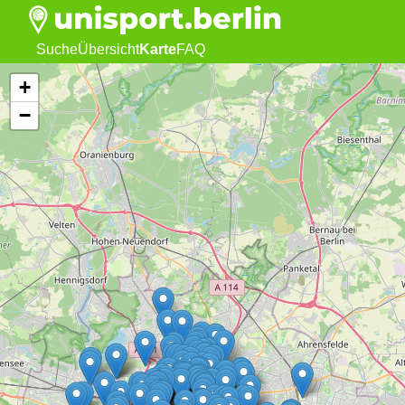
Suche
Übersicht
Karte
FAQ
+
−