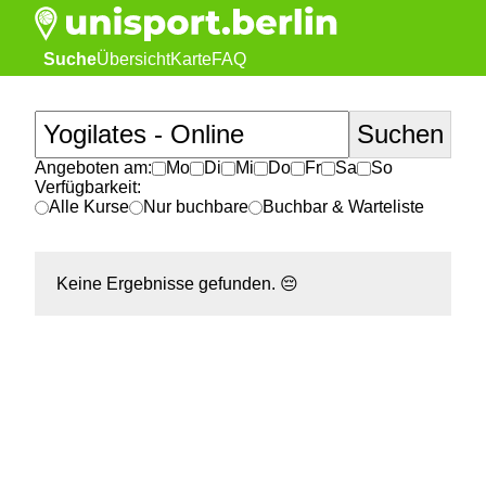
Suche
Übersicht
Karte
FAQ
Angeboten am:
Mo
Di
Mi
Do
Fr
Sa
So
Verfügbarkeit:
Alle Kurse
Nur buchbare
Buchbar & Warteliste
Keine Ergebnisse gefunden.
😔