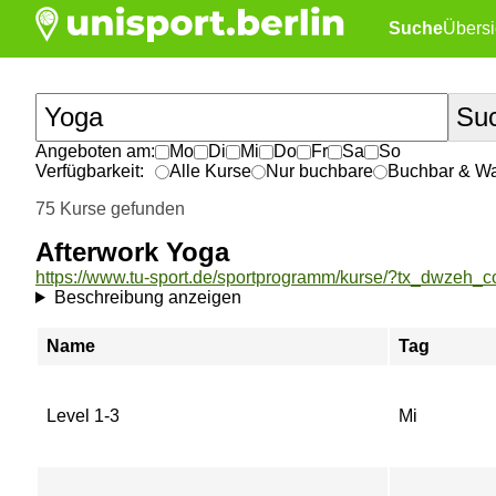
Suche
Übersi
Angeboten am:
Mo
Di
Mi
Do
Fr
Sa
So
Verfügbarkeit:
Alle Kurse
Nur buchbare
Buchbar & War
75 Kurse gefunden
Afterwork Yoga
Beschreibung anzeigen
Name
Tag
Level 1-3
Mi