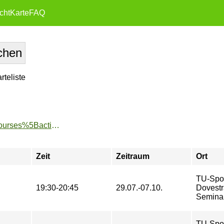
cht
Karte
FAQ
teliste
https://www.tu-sport.de/sportprogramm/kurse/?tx_dwzeh_courses%5Baction%5D=show&tx_dwzeh_courses%5BsportsDescription%5D=1404&cHash=550a4de0aa0dc5cc0bf78a66de416582
Zeit
Zeitraum
Ort
TU-Spo
19:30-20:45
29.07.-07.10.
Dovestr
Semina
TU-Spo