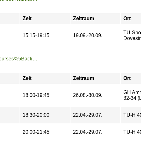
Zeit
Zeitraum
Ort
TU-Spo
15:15-19:15
19.09.-20.09.
Dovestr
https://www.tu-sport.de/sportprogramm/kurse/?tx_dwzeh_courses%5Baction%5D=show&tx_dwzeh_courses%5BsportsDescription%5D=473&cHash=9174954ffe576cafd969ba6e7d1515b6
Zeit
Zeitraum
Ort
GH Amru
18:00-19:45
26.08.-30.09.
32-34 (L
18:30-20:00
22.04.-29.07.
TU-H 4
20:00-21:45
22.04.-29.07.
TU-H 4