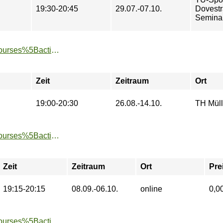
19:30-20:45
29.07.-07.10.
Dovestr
Semina
https://www.tu-sport.de/sportprogramm/kurse/?tx_dwzeh_courses%5Baction%5D=show&tx_dwzeh_courses%5BsportsDescription%5D=1163&cHash=dd33f70618998e5a74a4f8712c03f493
Zeit
Zeitraum
Ort
19:00-20:30
26.08.-14.10.
TH Müll
https://www.tu-sport.de/sportprogramm/kurse/?tx_dwzeh_courses%5Baction%5D=show&tx_dwzeh_courses%5BsportsDescription%5D=1308&cHash=28245aa14f4d53e69ae1b44a4d6b4b52
Zeit
Zeitraum
Ort
Pre
19:15-20:15
08.09.-06.10.
online
0,0
https://www.tu-sport.de/sportprogramm/kurse/?tx_dwzeh_courses%5Baction%5D=show&tx_dwzeh_courses%5BsportsDescription%5D=1719&cHash=fca1320ed7b1b57f734407671dd33efd