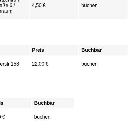
aße 6 /
4,50 €
buchen
rraum
Preis
Buchbar
erstr 158
22,00 €
buchen
is
Buchbar
0 €
buchen