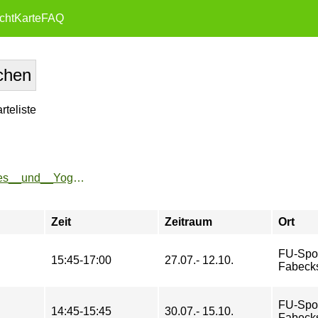
cht
Karte
FAQ
teliste
https://www.fu-sport.de/angebote/aktueller_zeitraum/_Pilates__und__Yoga.html
Zeit
Zeitraum
Ort
FU-Spo
15:45-17:00
27.07.- 12.10.
Fabeck
FU-Spo
14:45-15:45
30.07.- 15.10.
Fabeck