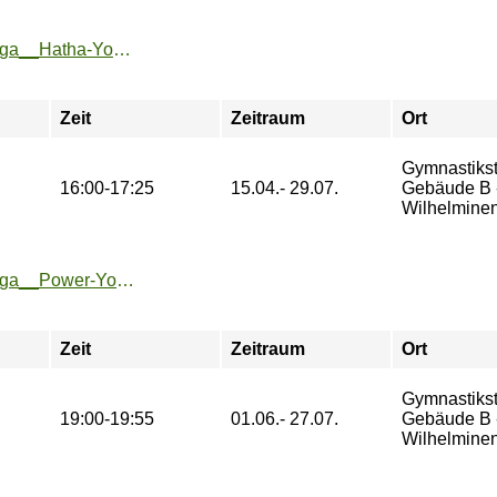
https://sport.htw-berlin.de/angebote/aktueller_zeitraum/_Yoga__Hatha-Yoga_.html
Zeit
Zeitraum
Ort
Gymnastikst
16:00-17:25
15.04.- 29.07.
Gebäude B 
Wilhelminen
https://sport.htw-berlin.de/angebote/aktueller_zeitraum/_Yoga__Power-Yoga___NEU.html
Zeit
Zeitraum
Ort
Gymnastikst
19:00-19:55
01.06.- 27.07.
Gebäude B 
Wilhelminen