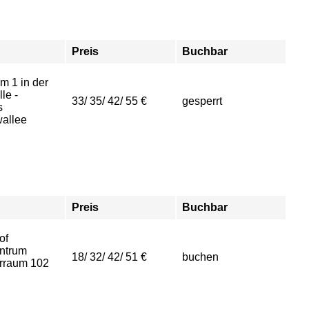
Preis
Buchbar
m 1 in der
le -
33/ 35/ 42/ 55 €
gesperrt
s
allee
Preis
Buchbar
of
ntrum
18/ 32/ 42/ 51 €
buchen
rraum 102