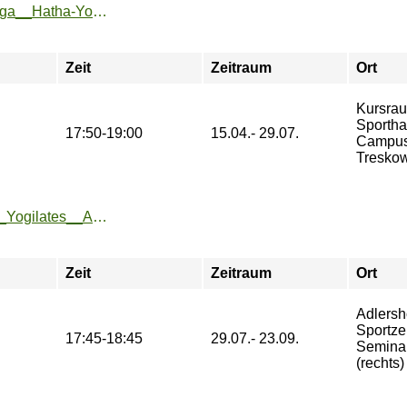
https://sport.htw-berlin.de/angebote/aktueller_zeitraum/_Yoga__Hatha-Yoga__fuer_FLINTA_.html
Zeit
Zeitraum
Ort
Kursrau
Sporthal
17:50-19:00
15.04.- 29.07.
Campu
Treskow
https://zeh2.zeh.hu-berlin.de/sportarten/aktueller_zeitraum/_Yogilates__Adlershof_.html
Zeit
Zeitraum
Ort
Adlersh
Sportze
17:45-18:45
29.07.- 23.09.
Semina
(rechts)