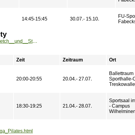
FU-Spo
14:45-15:45
30.07.- 15.10.
Fabeck
ty
https://sport.htw-berlin.de/angebote/aktueller_zeitraum/_Stretch__und__Strenght__Improve_Flexibility.html
Zeit
Zeitraum
Ort
Ballettraum 
20:00-20:55
20.04.- 27.07.
Sporthalle
Treskowall
Sportsaal 
18:30-19:25
21.04.- 28.07.
- Campus
Wilhelminen
oga_Pilates.html