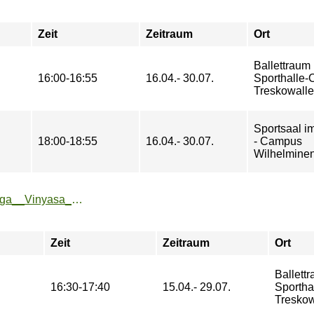
Zeit
Zeitraum
Ort
Ballettraum 
16:00-16:55
16.04.- 30.07.
Sporthalle
Treskowall
Sportsaal 
18:00-18:55
16.04.- 30.07.
- Campus
Wilhelminen
https://sport.htw-berlin.de/angebote/aktueller_zeitraum/_Yoga__Vinyasa_Flow_.html
Zeit
Zeitraum
Ort
Ballettr
16:30-17:40
15.04.- 29.07.
Sporth
Treskow