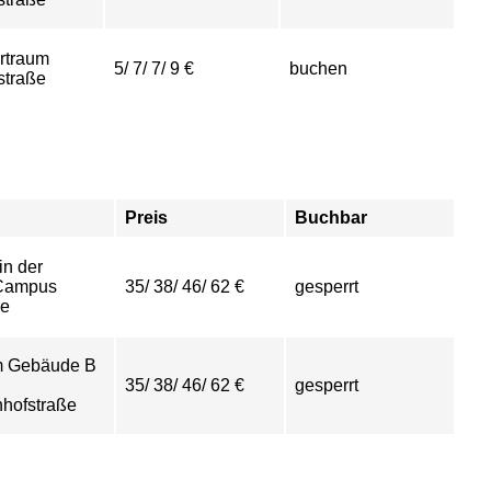
rtraum
5/ 7/ 7/ 9 €
buchen
straße
Preis
Buchbar
in der
-Campus
35/ 38/ 46/ 62 €
gesperrt
ee
im Gebäude B
35/ 38/ 46/ 62 €
gesperrt
hofstraße