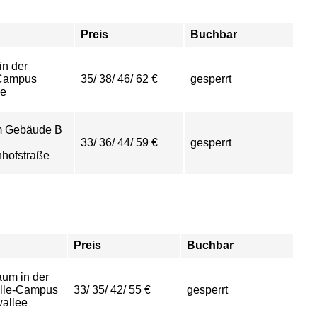
Preis
Buchbar
in der
-Campus
35/ 38/ 46/ 62 €
gesperrt
ee
im Gebäude B
33/ 36/ 44/ 59 €
gesperrt
hofstraße
Preis
Buchbar
aum in der
alle-Campus
33/ 35/ 42/ 55 €
gesperrt
allee