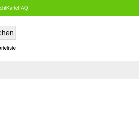
cht
Karte
FAQ
teliste