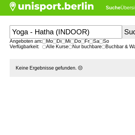
Suche
Übersi
Angeboten am:
Mo
Di
Mi
Do
Fr
Sa
So
Verfügbarkeit:
Alle Kurse
Nur buchbare
Buchbar & War
Keine Ergebnisse gefunden.
😔