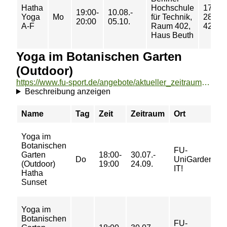
Hatha
Hochschule
17/
19:00-
10.08.-
Yoga
Mo
für Technik,
28/
20:00
05.10.
A-F
Raum 402,
42 €
Haus Beuth
Yoga im Botanischen Garten
(Outdoor)
https://www.fu-sport.de/angebote/aktueller_zeitraum/_Yoga_im_Botanischen_Garten__Outdoor_.html
Beschreibung anzeigen
Name
Tag
Zeit
Zeitraum
Ort
Yoga im
Botanischen
FU-
Garten
18:00-
30.07.-
Do
UniGardenin
(Outdoor)
19:00
24.09.
IT!
Hatha
Sunset
Yoga im
Botanischen
FU-