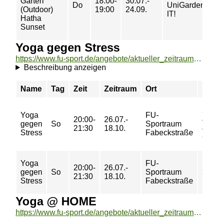
Garten
18:00-
30.07.-
Do
UniGardenin
(Outdoor)
19:00
24.09.
IT!
Hatha
Sunset
Yoga gegen Stress
https://www.fu-sport.de/angebote/aktueller_zeitraum/_Yoga_gegen_Stress.html
Beschreibung anzeigen
Name
Tag
Zeit
Zeitraum
Ort
Prei
30/
Yoga
FU-
20:00-
26.07.-
46/
gegen
So
Sportraum
21:30
18.10.
46/
Stress
Fabeckstraße
62 €
Yoga
FU-
20:00-
26.07.-
5/ 7/
gegen
So
Sportraum
21:30
18.10.
7/ 9 
Stress
Fabeckstraße
Yoga @ HOME
https://www.fu-sport.de/angebote/aktueller_zeitraum/_Yoga___HOME.html