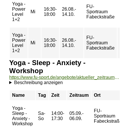
Yoga -
30/
FU-
Power
16:30-
26.08.-
46/
Mi
Sportraum
Level
18:00
14.10.
46/
Fabeckstraße
1+2
62 €
Yoga -
FU-
Power
16:30-
26.08.-
5/ 7/
Mi
Sportraum
Level
18:00
14.10.
7/ 9
Fabeckstraße
1+2
Yoga - Sleep - Anxiety -
Workshop
https://www.fu-sport.de/angebote/aktueller_zeitraum/_Yoga_-_Sleep_-_Anxiety_-_Workshop.html
Beschreibung anzeigen
Name
Tag
Zeit
Zeitraum
Ort
Yoga -
FU-
Sleep -
Sa-
14:00-
05.09.-
Sportraum
Anxiety -
So
17:30
06.09.
Fabeckstraße
Workshop