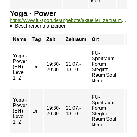
klein
Yoga - Power
https://www.fu-sport.de/angebote/aktueller_zeitraum/_Yoga_-_Power.html
Beschreibung anzeigen
Name
Tag
Zeit
Zeitraum
Ort
Prei
FU-
Yoga -
Sportraum
28/
Power
19:30-
21.07.-
Forum
43/
(EN)
Di
20:30
13.10.
Steglitz -
43/
Level
Raum Soul,
58 €
1+2
klein
FU-
Yoga -
Sportraum
Power
19:30-
21.07.-
Forum
4/ 5/
(EN)
Di
20:30
13.10.
Steglitz -
5/ 7
Level
Raum Soul,
1+2
klein