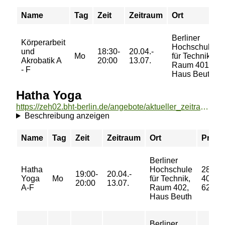
Name
Tag
Zeit
Zeitraum
Ort
Berliner
Körperarbeit
Hochschule
und
18:30-
20.04.-
Mo
für Technik,
Akrobatik A
20:00
13.07.
Raum 401,
- F
Haus Beuth
Hatha Yoga
https://zeh02.bht-berlin.de/angebote/aktueller_zeitraum/_Hatha_Yoga.html
Beschreibung anzeigen
Name
Tag
Zeit
Zeitraum
Ort
Preis
Berliner
Hatha
Hochschule
28/
19:00-
20.04.-
Yoga
Mo
für Technik,
40/
20:00
13.07.
A-F
Raum 402,
62 €
Haus Beuth
Berliner