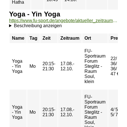
Hatha
Yoga - Yin Yoga
https://www.fu-sport.de/angebote/aktueller_zeitraum/_Yoga_-_Yin_Yoga.html
Beschreibung anzeigen
Name
Tag
Zeit
Zeitraum
Ort
Preis
FU-
Sportraum
22/
Yoga
Forum
20:15-
17.08.-
36/
- Yin
Mo
Steglitz -
21:30
12.10.
36/
Yoga
Raum
47 €
Soul,
klein
FU-
Sportraum
Yoga
Forum
20:15-
17.08.-
4/ 5/
- Yin
Mo
Steglitz -
21:30
12.10.
5/ 7 €
Yoga
Raum
Soul,