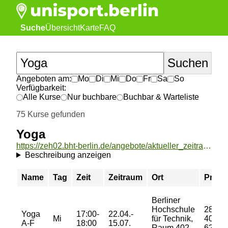
Suche
Übersicht
Karte
FAQ
Angeboten am:
Mo
Di
Mi
Do
Fr
Sa
So
Verfügbarkeit:
Alle Kurse
Nur buchbare
Buchbar & Warteliste
75 Kurse gefunden
Yoga
https://zeh02.bht-berlin.de/angebote/aktueller_zeitraum/_Yoga.html
Beschreibung anzeigen
Name
Tag
Zeit
Zeitraum
Ort
Preis
Berliner
Hochschule
28/
Yoga
17:00-
22.04.-
Mi
für Technik,
40/
A-F
18:00
15.07.
Raum 402,
62 €