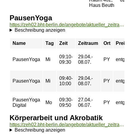
Haus Beuth
PausenYoga
https://zeh02.bht-berlin.de/angebote/aktueller_zeitraum/_PausenYoga.html
Beschreibung anzeigen
Name
Tag
Zeit
Zeitraum
Ort
Preis
09:10-
29.04.-
PausenYoga
Mi
PY
entgeltfr
09:30
08.07.
09:40-
29.04.-
PausenYoga
Mi
PY
entgeltfr
10:00
08.07.
PausenYoga
09:30-
27.04.-
Mo
PY
entgeltfr
Digital
09:50
06.07.
Körperarbeit und Akrobatik
https://zeh02.bht-berlin.de/angebote/aktueller_zeitraum/_Koerperarbeit_und_Akrobatik.html
Beschreibung anzeigen