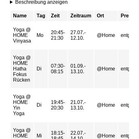
Beschreibung anzeigen
Name
Tag
Zeit
Zeitraum
Ort
Preis
Yoga @
20:45-
27.07.-
HOME
Mo
@Home
entgeltfr
21:30
12.10.
Vinyasa
Yoga @
HOME
07:30-
01.09.-
Hatha
Di
@Home
entgeltfr
08:15
13.10.
Fokus
Rücken
Yoga @
HOME
19:45-
21.07.-
Di
@Home
entgeltfr
Yin
20:30
13.10.
Yoga
Yoga @
18:15-
22.07.-
HOME
Mi
@Home
entgeltfr
18:45
14.10.