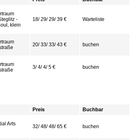
rtraum
eglitz -
18/ 29/ 29/ 39 €
Warteliste
ul, klein
rtraum
20/ 33/ 33/ 43 €
buchen
straße
rtraum
3/ 4/ 4/ 5 €
buchen
straße
Preis
Buchbar
ial Arts
32/ 48/ 48/ 65 €
buchen