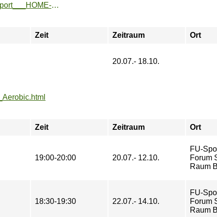
https://www.fu-sport.de/angebote/aktueller_zeitraum/_UniSport___HOME-Ticket_Ferien.html
Zeit
Zeitraum
Ort
20.07.- 18.10.
_Aerobic.html
Zeit
Zeitraum
Ort
FU-Spo
19:00-20:00
20.07.- 12.10.
Forum St
Raum B
FU-Spo
18:30-19:30
22.07.- 14.10.
Forum St
Raum B