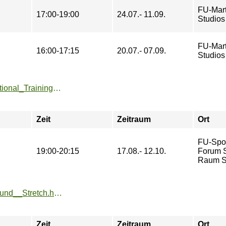
FU-Mart
17:00-19:00
24.07.- 11.09.
Studios
FU-Mart
16:00-17:15
20.07.- 07.09.
Studios
https://www.fu-sport.de/angebote/aktueller_zeitraum/_Functional_Training_x_Pilates.html
Zeit
Zeitraum
Ort
FU-Spo
19:00-20:15
17.08.- 12.10.
Forum St
Raum So
https://www.fu-sport.de/angebote/aktueller_zeitraum/_Fit__und__Stretch.html
Zeit
Zeitraum
Ort