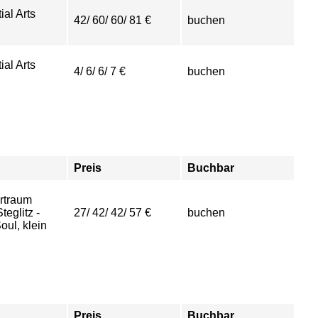
ial Arts
42/ 60/ 60/ 81 €
buchen
ial Arts
4/ 6/ 6/ 7 €
buchen
Preis
Buchbar
rtraum
eglitz -
27/ 42/ 42/ 57 €
buchen
ul, klein
Preis
Buchbar