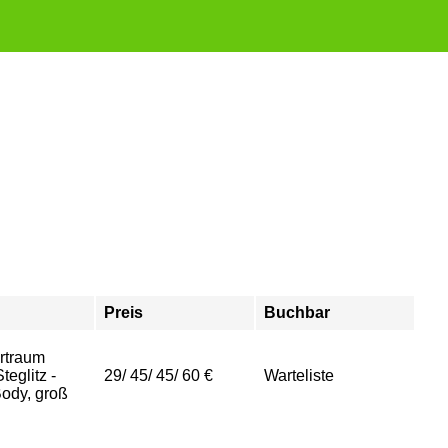
Preis
Buchbar
rtraum
eglitz -
29/ 45/ 45/ 60 €
Warteliste
ody, groß