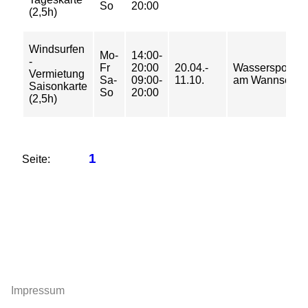
So
20:00
(2,5h)
Windsurfen
Mo-
14:00-
-
Fr
20:00
20.04.-
Wassersportze
Vermietung
Sa-
09:00-
11.10.
am Wannsee
Saisonkarte
So
20:00
(2,5h)
1
Seite:
Impressum