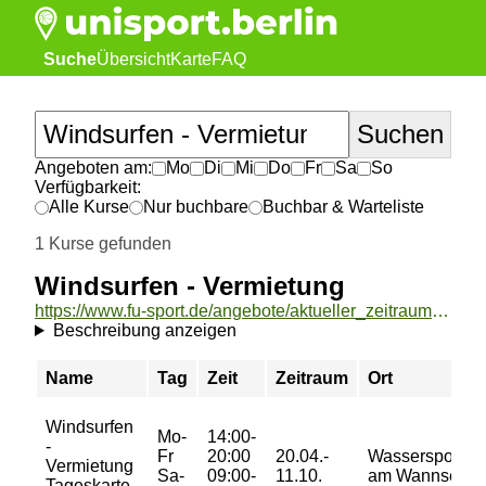
Suche
Übersicht
Karte
FAQ
Angeboten am:
Mo
Di
Mi
Do
Fr
Sa
So
Verfügbarkeit:
Alle Kurse
Nur buchbare
Buchbar & Warteliste
1 Kurse gefunden
Windsurfen - Vermietung
https://www.fu-sport.de/angebote/aktueller_zeitraum/_Windsurfen_-_Vermietung.html
Beschreibung anzeigen
Name
Tag
Zeit
Zeitraum
Ort
Windsurfen
Mo-
14:00-
-
Fr
20:00
20.04.-
Wassersportze
Vermietung
Sa-
09:00-
11.10.
am Wannsee
Tageskarte