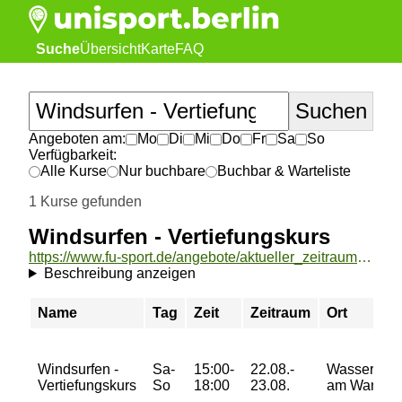
Suche
Übersicht
Karte
FAQ
Angeboten am:
Mo
Di
Mi
Do
Fr
Sa
So
Verfügbarkeit:
Alle Kurse
Nur buchbare
Buchbar & Warteliste
1 Kurse gefunden
Windsurfen - Vertiefungskurs
https://www.fu-sport.de/angebote/aktueller_zeitraum/_Windsurfen_-_Vertiefungskurs.html
Beschreibung anzeigen
Name
Tag
Zeit
Zeitraum
Ort
Windsurfen -
Sa-
15:00-
22.08.-
Wasserspor
Vertiefungskurs
So
18:00
23.08.
am Wannse