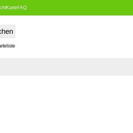
cht
Karte
FAQ
teliste