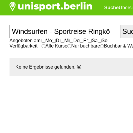
Suche
Übersi
Angeboten am:
Mo
Di
Mi
Do
Fr
Sa
So
Verfügbarkeit:
Alle Kurse
Nur buchbare
Buchbar & War
Keine Ergebnisse gefunden.
😔