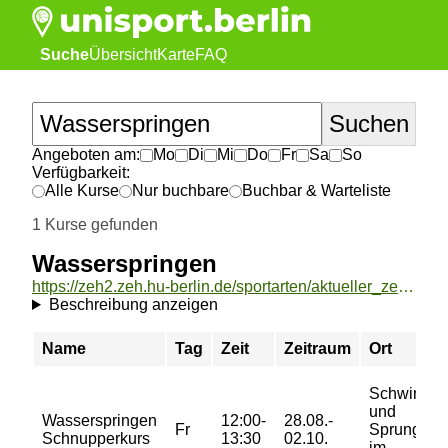
Suche
Übersicht
Karte
FAQ
Angeboten am:
Mo
Di
Mi
Do
Fr
Sa
So
Verfügbarkeit:
Alle Kurse
Nur buchbare
Buchbar & Warteliste
1 Kurse gefunden
Wasserspringen
https://zeh2.zeh.hu-berlin.de/sportarten/aktueller_zeitraum/_Wasserspringen.html
Beschreibung anzeigen
Name
Tag
Zeit
Zeitraum
Ort
Schwimm-
und
Wasserspringen
12:00-
28.08.-
Fr
Sprunghal
Schnupperkurs
13:30
02.10.
im