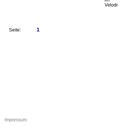
Velodrom
1
Seite:
Impressum