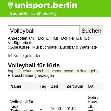
Suche
Übersicht
Karte
FAQ
Angeboten am:
Mo
Di
Mi
Do
Fr
Sa
So
Verfügbarkeit:
Alle Kurse
Nur buchbare
Buchbar & Warteliste
54 Kurse gefunden
Volleyball für Kids
https://buchung.hochschulsport-potsdam.de/angebote/aktueller_zeitraum/_Volleyball_fuer_Kids.html
Beschreibung anzeigen
Name
Tag
Zeit
Zeitraum
Ort
Prei
Golm,
Volleyball für
Haus
26/
Kids
19,
16:00-
01.09.-
42/
Trainingskurs,
Di
neue