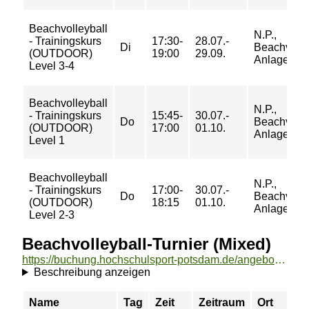
Beachvolleyball
N.P.,
- Trainingskurs
17:30-
28.07.-
Di
Beachvolle
(OUTDOOR)
19:00
29.09.
Anlage Fel
Level 3-4
Beachvolleyball
N.P.,
- Trainingskurs
15:45-
30.07.-
Do
Beachvolle
(OUTDOOR)
17:00
01.10.
Anlage Fel
Level 1
Beachvolleyball
N.P.,
- Trainingskurs
17:00-
30.07.-
Do
Beachvolle
(OUTDOOR)
18:15
01.10.
Anlage Fel
Level 2-3
Beachvolleyball-Turnier (Mixed)
https://buchung.hochschulsport-potsdam.de/angebote/aktueller_zeitraum/_Beachvolleyball-Turnier__Mixed_.html
Beschreibung anzeigen
Name
Tag
Zeit
Zeitraum
Ort