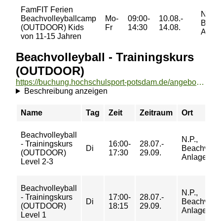
FamFIT Ferien
N.P.,
Beachvolleyballcamp
Mo-
09:00-
10.08.-
Beach
(OUTDOOR) Kids
Fr
14:30
14.08.
Anla
von 11-15 Jahren
Beachvolleyball - Trainingskurs
(OUTDOOR)
https://buchung.hochschulsport-potsdam.de/angebote/aktueller_zeitraum/_Beachvolleyball_-_Trainingskurs__OUTDOOR_.html
Beschreibung anzeigen
Name
Tag
Zeit
Zeitraum
Ort
Beachvolleyball
N.P.,
- Trainingskurs
16:00-
28.07.-
Di
Beachvolle
(OUTDOOR)
17:30
29.09.
Anlage Fel
Level 2-3
Beachvolleyball
N.P.,
- Trainingskurs
17:00-
28.07.-
Di
Beachvolle
(OUTDOOR)
18:15
29.09.
Anlage Fel
Level 1