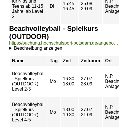
für Kids und
N.P.,
15:45-
25.08.-
Teens ab 11-15
Di
Beachvolle
16:45
29.09.
Jahre, ab Level
Anlage Fel
2
Beachvolleyball - Spielkurs
(OUTDOOR)
https://buchung.hochschulsport-potsdam.de/angebote/aktueller_zeitraum/_Beachvolleyball_-_Spielkurs__OUTDOOR_.html
Beschreibung anzeigen
Name
Tag
Zeit
Zeitraum
Ort
Beachvolleyball
N.P.,
- Spielkurs
16:30-
27.07.-
Mo
Beachvolle
(OUTDOOR)
18:00
28.09.
Anlage Fel
Level 2-3
Beachvolleyball
N.P.,
- Spielkurs
18:00-
27.07.-
Mo
Beachvolle
(OUTDOOR)
19:30
21.09.
Anlage Fel
Level 4-5