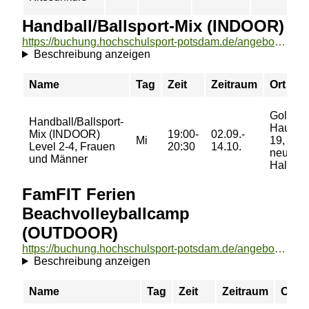
Handball/Ballsport-Mix (INDOOR)
https://buchung.hochschulsport-potsdam.de/angebote/aktueller_zeitraum/_Handball_Ballsport-Mix__INDOOR_.html
Beschreibung anzeigen
Name
Tag
Zeit
Zeitraum
Ort
Golm,
Handball/Ballsport-
Haus
Mix (INDOOR)
19:00-
02.09.-
Mi
19,
Level 2-4, Frauen
20:30
14.10.
neue
und Männer
Halle
FamFIT Ferien
Beachvolleyballcamp
(OUTDOOR)
https://buchung.hochschulsport-potsdam.de/angebote/aktueller_zeitraum/_FamFIT_Ferien_Beachvolleyballcamp__OUTDOOR_.html
Beschreibung anzeigen
Name
Tag
Zeit
Zeitraum
Ort