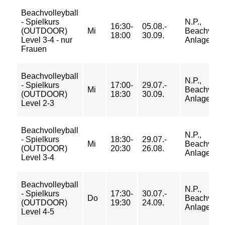
Beachvolleyball
- Spielkurs
N.P.,
16:30-
05.08.-
(OUTDOOR)
Mi
Beachvolle
18:00
30.09.
Level 3-4 - nur
Anlage Fel
Frauen
Beachvolleyball
N.P.,
- Spielkurs
17:00-
29.07.-
Mi
Beachvolle
(OUTDOOR)
18:30
30.09.
Anlage Fel
Level 2-3
Beachvolleyball
N.P.,
- Spielkurs
18:30-
29.07.-
Mi
Beachvolle
(OUTDOOR)
20:30
26.08.
Anlage Fel
Level 3-4
Beachvolleyball
N.P.,
- Spielkurs
17:30-
30.07.-
Do
Beachvolle
(OUTDOOR)
19:30
24.09.
Anlage Fel
Level 4-5