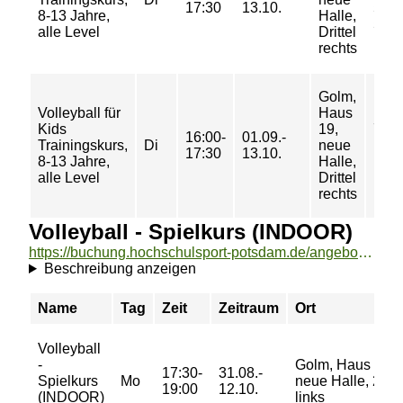
17:30
13.10.
50/
8-13 Jahre,
Halle,
57 €
alle Level
Drittel
rechts
Golm,
Volleyball für
Haus
Kids
19,
7/ 9/
16:00-
01.09.-
Trainingskurs,
Di
neue
10/
17:30
13.10.
8-13 Jahre,
Halle,
11 €
alle Level
Drittel
rechts
Volleyball - Spielkurs (INDOOR)
https://buchung.hochschulsport-potsdam.de/angebote/aktueller_zeitraum/_Volleyball_-_Spielkurs__INDOOR_.html
Beschreibung anzeigen
Name
Tag
Zeit
Zeitraum
Ort
Volleyball
-
Golm, Haus 19,
17:30-
31.08.-
Spielkurs
Mo
neue Halle, 2/3
19:00
12.10.
(INDOOR)
links