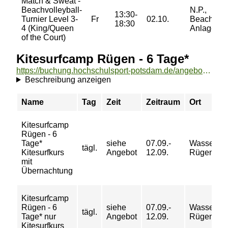
Match & Sweat -
Beachvolleyball-
N.P.,
13:30-
Turnier Level 3-
Fr
02.10.
Beachvolle
18:30
4 (King/Queen
Anlage
of the Court)
Kitesurfcamp Rügen - 6 Tage*
https://buchung.hochschulsport-potsdam.de/angebote/aktueller_zeitraum/_Kitesurfcamp_Ruegen_-_6_Tage_.html
Beschreibung anzeigen
Name
Tag
Zeit
Zeitraum
Ort
Kitesurfcamp
Rügen - 6
Tage*
siehe
07.09.-
Wasserspo
tägl.
Kitesurfkurs
Angebot
12.09.
Rügen Pir
mit
Übernachtung
Kitesurfcamp
Rügen - 6
siehe
07.09.-
Wasserspo
tägl.
Tage* nur
Angebot
12.09.
Rügen Pir
Kitesurfkurs