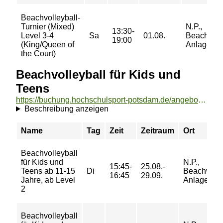
Beachvolleyball-
Turnier (Mixed)
N.P.,
13:30-
Level 3-4
Sa
01.08.
Beachvolle
19:00
(King/Queen of
Anlage
the Court)
Beachvolleyball für Kids und
Teens
https://buchung.hochschulsport-potsdam.de/angebote/aktueller_zeitraum/_Beachvolleyball_fuer_Kids_und_Teens.html
Beschreibung anzeigen
Name
Tag
Zeit
Zeitraum
Ort
Beachvolleyball
für Kids und
N.P.,
15:45-
25.08.-
Teens ab 11-15
Di
Beachvolle
16:45
29.09.
Jahre, ab Level
Anlage Fel
2
Beachvolleyball