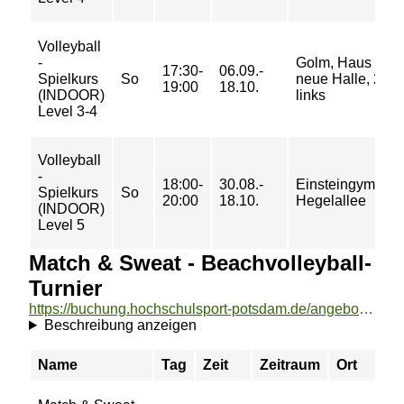
Volleyball
-
Golm, Haus 19,
17:30-
06.09.-
Spielkurs
So
neue Halle, 2/3
19:00
18.10.
(INDOOR)
links
Level 3-4
Volleyball
-
18:00-
30.08.-
Einsteingymnasi
Spielkurs
So
20:00
18.10.
Hegelallee
(INDOOR)
Level 5
Match & Sweat - Beachvolleyball-
Turnier
https://buchung.hochschulsport-potsdam.de/angebote/aktueller_zeitraum/_Match__und__Sweat_-_Beachvolleyball-Turnier.html
Beschreibung anzeigen
Name
Tag
Zeit
Zeitraum
Ort