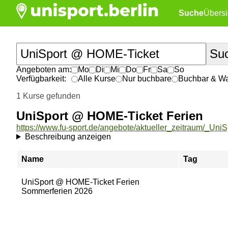
Suche
Übersi
Angeboten am:
Mo
Di
Mi
Do
Fr
Sa
So
Verfügbarkeit:
Alle Kurse
Nur buchbare
Buchbar & War
1 Kurse gefunden
UniSport @ HOME-Ticket Ferien
Beschreibung anzeigen
Name
Tag
UniSport @ HOME-Ticket Ferien
Sommerferien 2026