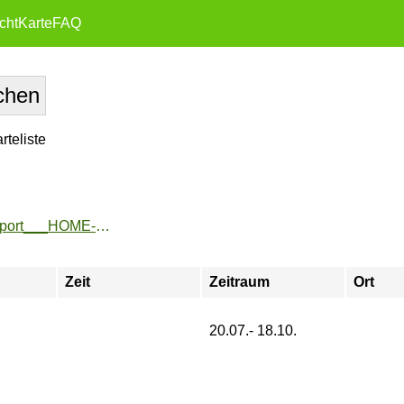
cht
Karte
FAQ
teliste
https://www.fu-sport.de/angebote/aktueller_zeitraum/_UniSport___HOME-Ticket_Ferien.html
Zeit
Zeitraum
Ort
20.07.- 18.10.