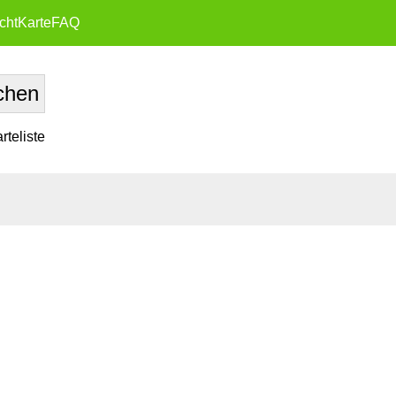
cht
Karte
FAQ
teliste