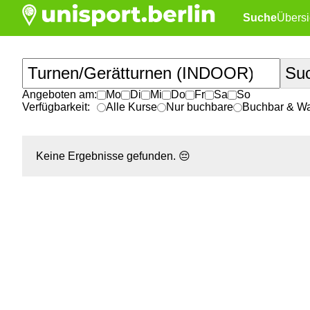
Suche
Übersi
Angeboten am:
Mo
Di
Mi
Do
Fr
Sa
So
Verfügbarkeit:
Alle Kurse
Nur buchbare
Buchbar & War
Keine Ergebnisse gefunden.
😔