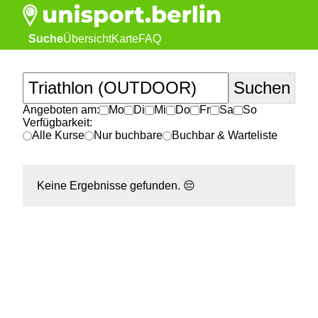
Suche
Übersicht
Karte
FAQ
Angeboten am:
Mo
Di
Mi
Do
Fr
Sa
So
Verfügbarkeit:
Alle Kurse
Nur buchbare
Buchbar & Warteliste
Keine Ergebnisse gefunden.
😔