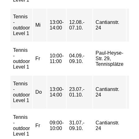
Tennis
56/
-
13:00-
12.08.-
Cantianstr.
92/
Mi
outdoor
14:00
07.10.
24
119/
Level 1
145 
Tennis
42/
Paul-Heyse-
-
10:00-
04.09.-
69/
Fr
Str. 29,
outdoor
11:00
09.10.
89/
Tennisplätze
Level 1
109 
Tennis
63/
-
13:00-
23.07.-
Cantianstr.
104/
Do
outdoor
14:00
01.10.
24
133/
Level 1
163 
Tennis
70/
-
09:00-
31.07.-
Cantianstr.
115/
Fr
outdoor
10:00
09.10.
24
148/
Level 1
181 