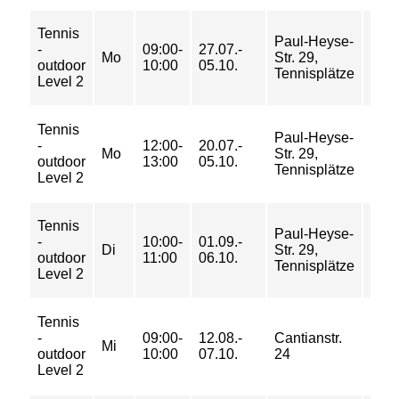
Tennis
84/
Paul-Heyse-
-
09:00-
27.07.-
138/
Mo
Str. 29,
outdoor
10:00
05.10.
178/
Tennisplätze
Level 2
217 
Tennis
84/
Paul-Heyse-
-
12:00-
20.07.-
138/
Mo
Str. 29,
outdoor
13:00
05.10.
178/
Tennisplätze
Level 2
217 
Tennis
42/
Paul-Heyse-
-
10:00-
01.09.-
69/
Di
Str. 29,
outdoor
11:00
06.10.
89/
Tennisplätze
Level 2
109 
Tennis
56/
-
09:00-
12.08.-
Cantianstr.
92/
Mi
outdoor
10:00
07.10.
24
119/
Level 2
145 