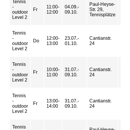
Tennis
42/
Paul-Heyse-
-
11:00-
04.09.-
69/
Fr
Str. 29,
outdoor
12:00
09.10.
89/
Tennisplätze
Level 2
109 
Tennis
63/
-
12:00-
23.07.-
Cantianstr.
104/
Do
outdoor
13:00
01.10.
24
133/
Level 2
163 
Tennis
70/
-
10:00-
31.07.-
Cantianstr.
115/
Fr
outdoor
11:00
09.10.
24
148/
Level 2
181 
Tennis
70/
-
13:00-
31.07.-
Cantianstr.
115/
Fr
outdoor
14:00
09.10.
24
148/
Level 2
181 
Tennis
84/
Paul-Heyse-