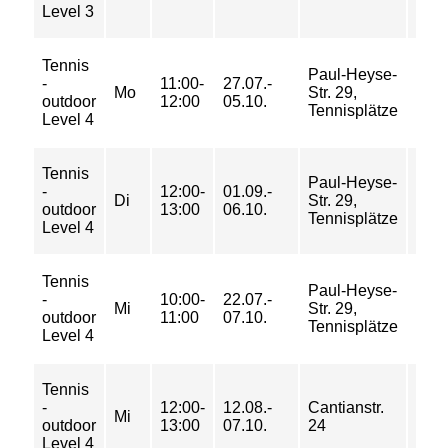
Level 3
181 
Tennis
84/
Paul-Heyse-
-
11:00-
27.07.-
138/
Mo
Str. 29,
outdoor
12:00
05.10.
178/
Tennisplätze
Level 4
217 
Tennis
42/
Paul-Heyse-
-
12:00-
01.09.-
69/
Di
Str. 29,
outdoor
13:00
06.10.
89/
Tennisplätze
Level 4
109 
Tennis
84/
Paul-Heyse-
-
10:00-
22.07.-
138/
Mi
Str. 29,
outdoor
11:00
07.10.
178/
Tennisplätze
Level 4
217 
Tennis
56/
-
12:00-
12.08.-
Cantianstr.
92/
Mi
outdoor
13:00
07.10.
24
119/
Level 4
145 