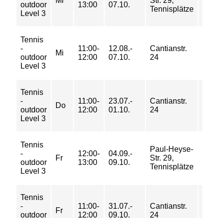
Mi
Str. 29,
outdoor
13:00
07.10.
178/
Tennisplätze
Level 3
217 
Tennis
56/
-
11:00-
12.08.-
Cantianstr.
92/
Mi
outdoor
12:00
07.10.
24
119/
Level 3
145 
Tennis
63/
-
11:00-
23.07.-
Cantianstr.
104/
Do
outdoor
12:00
01.10.
24
133/
Level 3
163 
Tennis
42/
Paul-Heyse-
-
12:00-
04.09.-
69/
Fr
Str. 29,
outdoor
13:00
09.10.
89/
Tennisplätze
Level 3
109 
Tennis
70/
-
11:00-
31.07.-
Cantianstr.
115/
Fr
outdoor
12:00
09.10.
24
148/