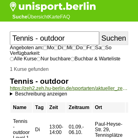
Suche
Übersicht
Karte
FAQ
Angeboten am:
Mo
Di
Mi
Do
Fr
Sa
So
Verfügbarkeit:
Alle Kurse
Nur buchbare
Buchbar & Warteliste
1 Kurse gefunden
Tennis - outdoor
https://zeh2.zeh.hu-berlin.de/sportarten/aktueller_zeitraum/_Tennis_-_outdoor.html
Beschreibung anzeigen
Name
Tag
Zeit
Zeitraum
Ort
Prei
Tennis
42/
Paul-Heyse-
-
13:00-
01.09.-
69/
Di
Str. 29,
outdoor
14:00
06.10.
89/
Tennisplätze
Level 1
109 