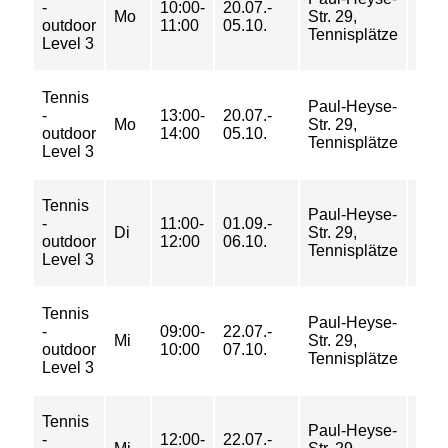
-
10:00-
20.07.-
138/
Mo
Str. 29,
outdoor
11:00
05.10.
178/
Tennisplätze
Level 3
217 
Tennis
84/
Paul-Heyse-
-
13:00-
20.07.-
138/
Mo
Str. 29,
outdoor
14:00
05.10.
178/
Tennisplätze
Level 3
217 
Tennis
42/
Paul-Heyse-
-
11:00-
01.09.-
69/
Di
Str. 29,
outdoor
12:00
06.10.
89/
Tennisplätze
Level 3
109 
Tennis
84/
Paul-Heyse-
-
09:00-
22.07.-
138/
Mi
Str. 29,
outdoor
10:00
07.10.
178/
Tennisplätze
Level 3
217 
Tennis
84/
Paul-Heyse-
-
12:00-
22.07.-
138/