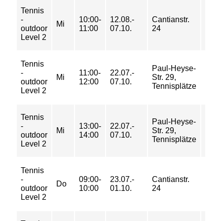
Tennis
56/
-
10:00-
12.08.-
Cantianstr.
92/
Mi
outdoor
11:00
07.10.
24
119/
Level 2
145 
Tennis
84/
Paul-Heyse-
-
11:00-
22.07.-
138/
Mi
Str. 29,
outdoor
12:00
07.10.
178/
Tennisplätze
Level 2
217 
Tennis
84/
Paul-Heyse-
-
13:00-
22.07.-
138/
Mi
Str. 29,
outdoor
14:00
07.10.
178/
Tennisplätze
Level 2
217 
Tennis
63/
-
09:00-
23.07.-
Cantianstr.
104/
Do
outdoor
10:00
01.10.
24
133/
Level 2
163 