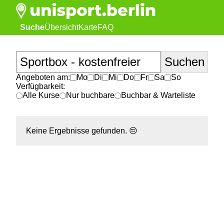
Suche
Übersicht
Karte
FAQ
Angeboten am:
Mo
Di
Mi
Do
Fr
Sa
So
Verfügbarkeit:
Alle Kurse
Nur buchbare
Buchbar & Warteliste
Keine Ergebnisse gefunden.
😔