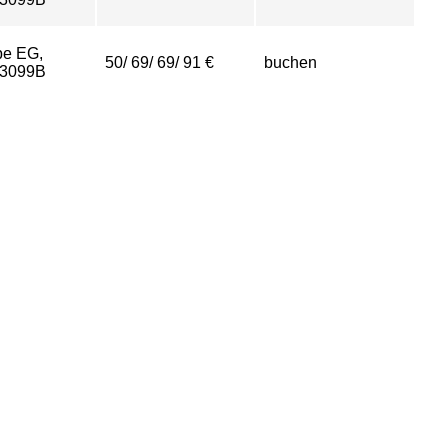
be EG,
50/ 69/ 69/ 91 €
buchen
.3099B