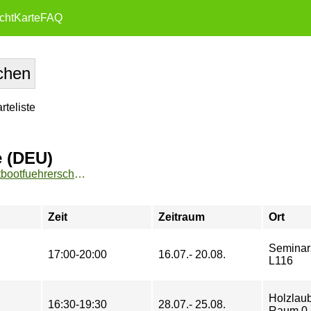
cht
Karte
FAQ
teliste
e (DEU)
https://www.fu-sport.de/angebote/aktueller_zeitraum/_Sportbootfuehrerschein_See_-_Theorie__DEU_.html
Zeit
Zeitraum
Ort
Seminar
17:00-20:00
16.07.- 20.08.
L116
Holzlau
16:30-19:30
28.07.- 25.08.
Raum 0