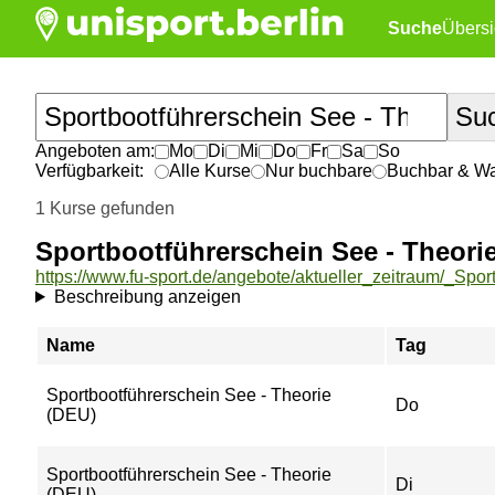
Suche
Übersi
Angeboten am:
Mo
Di
Mi
Do
Fr
Sa
So
Verfügbarkeit:
Alle Kurse
Nur buchbare
Buchbar & War
1 Kurse gefunden
Sportbootführerschein See - Theori
Beschreibung anzeigen
Name
Tag
Sportbootführerschein See - Theorie
Do
(DEU)
Sportbootführerschein See - Theorie
Di
(DEU)