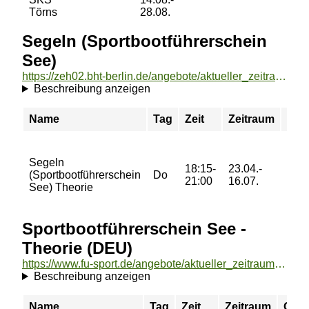
Törns
28.08.
Segeln (Sportbootführerschein
See)
https://zeh02.bht-berlin.de/angebote/aktueller_zeitraum/_Segeln__Sportbootfuehrerschein_See_.html
Beschreibung anzeigen
Name
Tag
Zeit
Zeitraum
Ort
Berl
Segeln
Hoc
18:15-
23.04.-
(Sportbootführerschein
Do
für 
21:00
16.07.
See) Theorie
Rau
Hau
Sportbootführerschein See -
Theorie (DEU)
https://www.fu-sport.de/angebote/aktueller_zeitraum/_Sportbootfuehrerschein_See_-_Theorie__DEU_.html
Beschreibung anzeigen
Name
Tag
Zeit
Zeitraum
Ort