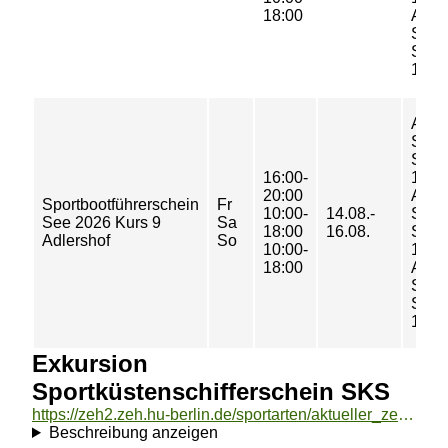
18:00
Adle
Spor
Semi
101 (
Adle
Spor
Semi
16:00-
101 (
20:00
Adle
Sportbootführerschein
Fr
10:00-
14.08.-
Spor
See 2026 Kurs 9
Sa
18:00
16.08.
Semi
Adlershof
So
10:00-
101 (
18:00
Adle
Spor
Semi
101 (
Exkursion
Sportküstenschifferschein SKS
https://zeh2.zeh.hu-berlin.de/sportarten/aktueller_zeitraum/_Exkursion_Sportkuestenschifferschein_SKS.html
Beschreibung anzeigen