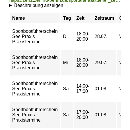
https://zeh2.zeh.hu-berlin.de/sportarten/aktueller_zeitraum/_Sportbootfuehrerschein_See_Praxis.html
Beschreibung anzeigen
Name
Tag
Zeit
Zeitraum
Ort
Sportbootführerschein
18:00-
See Praxis
Di
28.07.
WSZ
20:00
Praxistermine
Sportbootführerschein
18:00-
See Praxis
Mi
29.07.
WSZ
20:00
Praxistermine
Sportbootführerschein
14:00-
See Praxis
Sa
01.08.
WSZ
17:00
Praxistermine
Sportbootführerschein
17:00-
See Praxis
Sa
01.08.
WSZ
20:00
Praxistermine