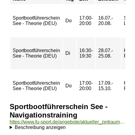
Sportbootführerschein
17:00-
16.07.-
Semi
Do
See - Theorie (DEU)
20:00
20.08.
L116
Sportbootführerschein
16:30-
28.07.-
Holz
Di
See - Theorie (DEU)
19:30
25.08.
Raum
Sportbootführerschein
17:00-
17.09.-
Holz
Do
See - Theorie (DEU)
20:00
15.10.
Raum
Sportbootführerschein See -
Navigationstraining
https://www.fu-sport.de/angebote/aktueller_zeitraum/_Sportbootfuehrerschein_See_-_Navigationstraining.html
Beschreibung anzeigen