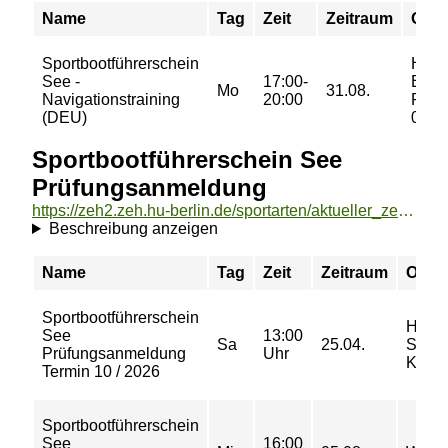
Name
Tag
Zeit
Zeitraum
Ort
Sportbootführerschein
Holz
See -
17:00-
EG,
Mo
31.08.
Navigationstraining
20:00
Rau
(DEU)
0.30
Sportbootführerschein See
Prüfungsanmeldung
https://zeh2.zeh.hu-berlin.de/sportarten/aktueller_zeitraum/_Sportbootfuehrerschein_See_Pruefungsanmeldung.html
Beschreibung anzeigen
Name
Tag
Zeit
Zeitraum
Ort
Sportbootführerschein
Hotel
See
13:00
Sa
25.04.
Schlo
Prüfungsanmeldung
Uhr
Köpen
Termin 10 / 2026
Sportbootführerschein
See
16:00