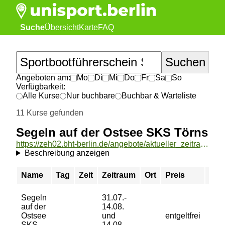
Suche
Übersicht
Karte
FAQ
Angeboten am:
Mo
Di
Mi
Do
Fr
Sa
So
Verfügbarkeit:
Alle Kurse
Nur buchbare
Buchbar & Warteliste
11 Kurse gefunden
Segeln auf der Ostsee SKS Törns
https://zeh02.bht-berlin.de/angebote/aktueller_zeitraum/_Segeln_auf_der_Ostsee_SKS_Toerns.html
Beschreibung anzeigen
Name
Tag
Zeit
Zeitraum
Ort
Preis
Buc
Segeln
31.07.-
auf der
14.08.
sie
Ostsee
und
entgeltfrei
Text
SKS
14.08.-