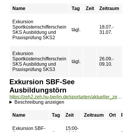
Name
Tag
Zeit
Zeitraum
Ort
Exkursion
Sportküstenschifferschein
18.07.-
tägl.
SKS Ausbildung und
31.07.
Praxisprüfung SKS2
Exkursion
Sportküstenschifferschein
26.09.-
tägl.
SKS Ausbildung und
09.10.
Praxisprüfung SKS3
Exkursion SBF-See
Ausbildungstörn
https://zeh2.zeh.hu-berlin.de/sportarten/aktueller_zeitraum/_Exkursion_SBF-See_Ausbildungstoern.html
Beschreibung anzeigen
Name
Tag
Zeit
Zeitraum
Ort
Prei
Exkursion SBF-
15:00-