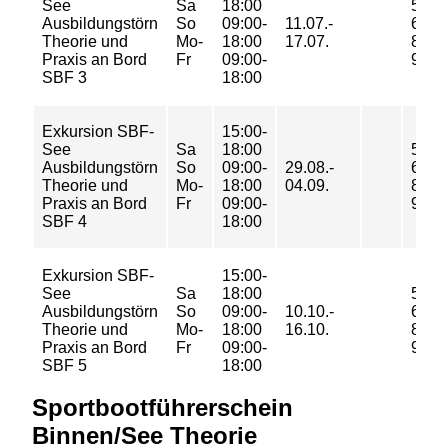
See
Sa
18:00
55,50
Ausbildungstörn
So
09:00-
11.07.-
69/
Theorie und
Mo-
18:00
17.07.
80/
Praxis an Bord
Fr
09:00-
90 €
SBF 3
18:00
Exkursion SBF-
15:00-
See
Sa
18:00
55,50
Ausbildungstörn
So
09:00-
29.08.-
69/
Theorie und
Mo-
18:00
04.09.
80/
Praxis an Bord
Fr
09:00-
90 €
SBF 4
18:00
Exkursion SBF-
15:00-
See
Sa
18:00
55,50
Ausbildungstörn
So
09:00-
10.10.-
69/
Theorie und
Mo-
18:00
16.10.
80/
Praxis an Bord
Fr
09:00-
90 €
SBF 5
18:00
Sportbootführerschein
Binnen/See Theorie