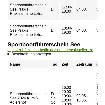
Sportbootführerschein
17:00-
See Praxis
Di
04.08.
WSZ
18:00
Praxistermine Extra
Sportbootführerschein
18:00-
See Praxis
Di
04.08.
WSZ
19:00
Praxistermine Extra
Sportbootführerschein See
https://zeh2.zeh.hu-berlin.de/sportarten/aktueller_zeitraum/_Sportbootfuehrerschein_See.html
Beschreibung anzeigen
Name
Tag
Zeit
Zeitraum
Ort
Adle
Spor
Semi
16:00-
101 (
20:00
Adle
Sportbootführerschein
Fr
10:00-
08.05.-
Spor
See 2026 Kurs 6
Sa
18:00
10.05.
Semi
Adlershof
So
10:00-
101 (