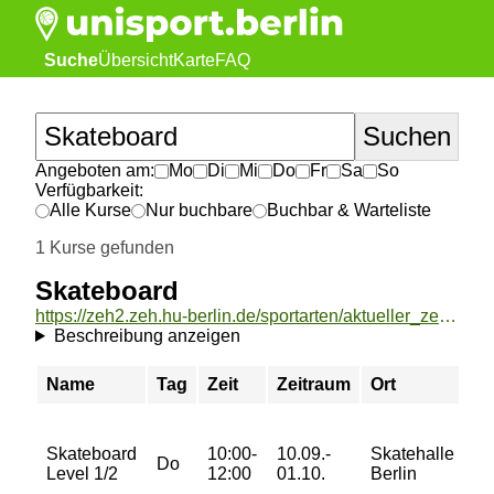
Suche
Übersicht
Karte
FAQ
Angeboten am:
Mo
Di
Mi
Do
Fr
Sa
So
Verfügbarkeit:
Alle Kurse
Nur buchbare
Buchbar & Warteliste
1 Kurse gefunden
Skateboard
https://zeh2.zeh.hu-berlin.de/sportarten/aktueller_zeitraum/_Skateboard.html
Beschreibung anzeigen
Name
Tag
Zeit
Zeitraum
Ort
Pr
65
Skateboard
10:00-
10.09.-
Skatehalle
75
Do
Level 1/2
12:00
01.10.
Berlin
95
11