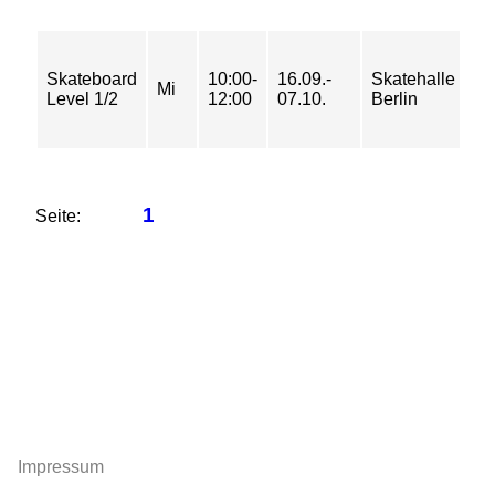
65
Skateboard
10:00-
16.09.-
Skatehalle
75
Mi
Level 1/2
12:00
07.10.
Berlin
95
11
1
Seite:
Impressum