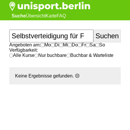
Suche
Übersicht
Karte
FAQ
Angeboten am:
Mo
Di
Mi
Do
Fr
Sa
So
Verfügbarkeit:
Alle Kurse
Nur buchbare
Buchbar & Warteliste
Keine Ergebnisse gefunden.
😔