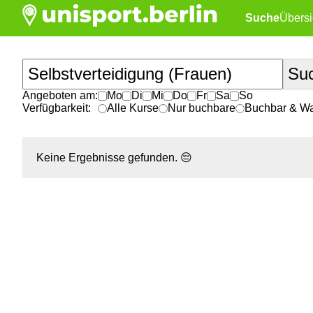
Suche
Übersi
Angeboten am:
Mo
Di
Mi
Do
Fr
Sa
So
Verfügbarkeit:
Alle Kurse
Nur buchbare
Buchbar & War
Keine Ergebnisse gefunden.
😔