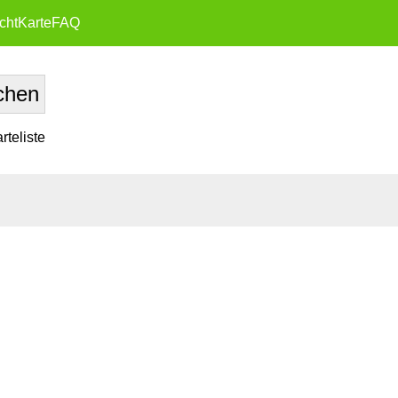
cht
Karte
FAQ
teliste