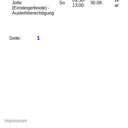
09:30-
Wasse
Jolle
So
30.08.
13:00
am Wa
(Einsteigerboote) -
Ausleihberechtigung
1
Seite:
Impressum