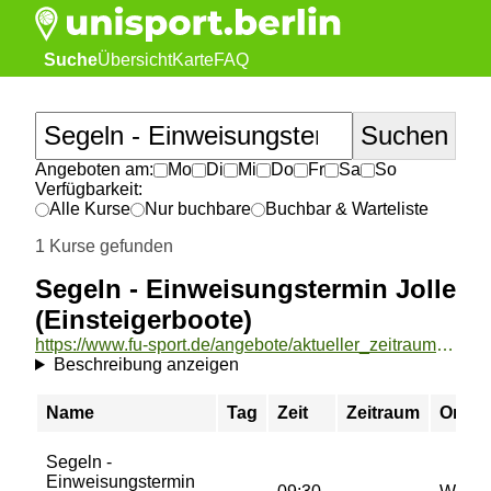
Suche
Übersicht
Karte
FAQ
Angeboten am:
Mo
Di
Mi
Do
Fr
Sa
So
Verfügbarkeit:
Alle Kurse
Nur buchbare
Buchbar & Warteliste
1 Kurse gefunden
Segeln - Einweisungstermin Jolle
(Einsteigerboote)
https://www.fu-sport.de/angebote/aktueller_zeitraum/_Segeln_-_Einweisungstermin_Jolle__Einsteigerboote_.html
Beschreibung anzeigen
Name
Tag
Zeit
Zeitraum
Ort
Segeln -
Einweisungstermin