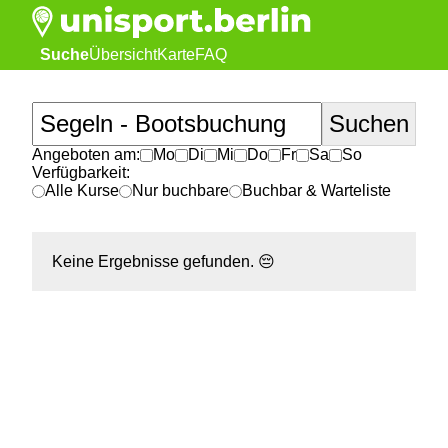
Suche
Übersicht
Karte
FAQ
Angeboten am:
Mo
Di
Mi
Do
Fr
Sa
So
Verfügbarkeit:
Alle Kurse
Nur buchbare
Buchbar & Warteliste
Keine Ergebnisse gefunden.
😔