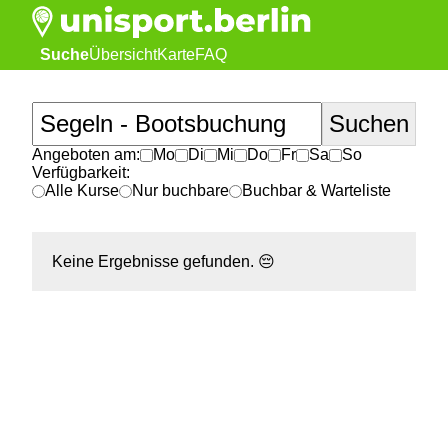
Suche
Übersicht
Karte
FAQ
Angeboten am:
Mo
Di
Mi
Do
Fr
Sa
So
Verfügbarkeit:
Alle Kurse
Nur buchbare
Buchbar & Warteliste
Keine Ergebnisse gefunden.
😔