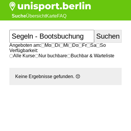
Suche
Übersicht
Karte
FAQ
Angeboten am:
Mo
Di
Mi
Do
Fr
Sa
So
Verfügbarkeit:
Alle Kurse
Nur buchbare
Buchbar & Warteliste
Keine Ergebnisse gefunden.
😔