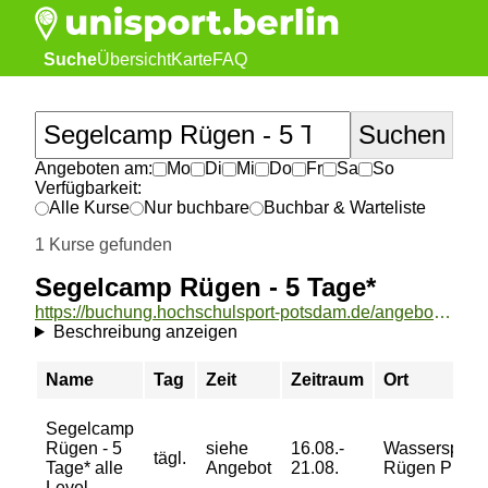
Suche
Übersicht
Karte
FAQ
Angeboten am:
Mo
Di
Mi
Do
Fr
Sa
So
Verfügbarkeit:
Alle Kurse
Nur buchbare
Buchbar & Warteliste
1 Kurse gefunden
Segelcamp Rügen - 5 Tage*
https://buchung.hochschulsport-potsdam.de/angebote/aktueller_zeitraum/_Segelcamp_Ruegen_-_5_Tage_.html
Beschreibung anzeigen
Name
Tag
Zeit
Zeitraum
Ort
Segelcamp
Rügen - 5
siehe
16.08.-
Wassersports
tägl.
Tage* alle
Angebot
21.08.
Rügen Pirate
Level