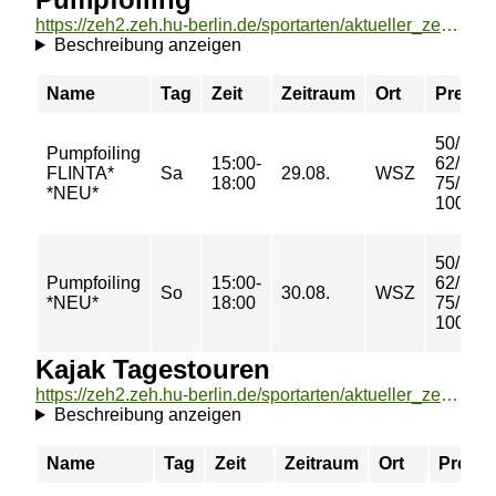
https://zeh2.zeh.hu-berlin.de/sportarten/aktueller_zeitraum/_Pumpfoiling.html
Beschreibung anzeigen
Name
Tag
Zeit
Zeitraum
Ort
Preis
50/
Pumpfoiling
15:00-
62/
FLINTA*
Sa
29.08.
WSZ
18:00
75/
*NEU*
100 €
50/
Pumpfoiling
15:00-
62/
So
30.08.
WSZ
*NEU*
18:00
75/
100 €
Kajak Tagestouren
https://zeh2.zeh.hu-berlin.de/sportarten/aktueller_zeitraum/_Kajak_Tagestouren.html
Beschreibung anzeigen
Name
Tag
Zeit
Zeitraum
Ort
Preis