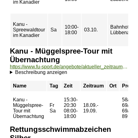
im Kanadier
Kanu -
10:00-
Bahnhof
Spreewaldtour
Sa
03.10.
18:00
Lübbenau
im Kanadier
Kanu - Müggelspree-Tour mit
Übernachtung
https://www.fu-sport.de/angebote/aktueller_zeitraum/_Kanu_-_Mueggelspree-Tour_mit_Uebernachtung.html
Beschreibung anzeigen
Name
Tag
Zeit
Zeitraum
Ort
Preis
Kanu -
15:30-
58/
Müggelspree-
Fr
20:30
18.09.-
69/
Tour mit
Sa
08:00-
19.09.
69/
Übernachtung
18:00
89 €
Rettungsschwimmabzeichen
Silber