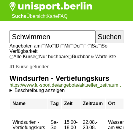
Suche
Übersicht
Karte
FAQ
Angeboten am:
Mo
Di
Mi
Do
Fr
Sa
So
Verfügbarkeit:
Alle Kurse
Nur buchbare
Buchbar & Warteliste
41 Kurse gefunden
Windsurfen - Vertiefungskurs
https://www.fu-sport.de/angebote/aktueller_zeitraum/_Windsurfen_-_Vertiefungskurs.html
Beschreibung anzeigen
Name
Tag
Zeit
Zeitraum
Ort
Windsurfen -
Sa-
15:00-
22.08.-
Wasserspor
Vertiefungskurs
So
18:00
23.08.
am Wannse