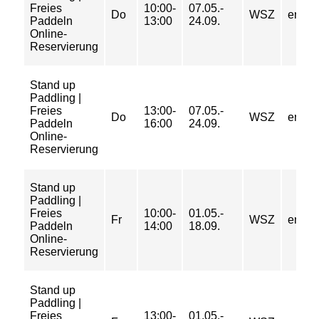
Freies
10:00-
07.05.-
Do
WSZ
entgel
Paddeln
13:00
24.09.
Online-
Reservierung
Stand up
Paddling |
Freies
13:00-
07.05.-
Do
WSZ
entgel
Paddeln
16:00
24.09.
Online-
Reservierung
Stand up
Paddling |
Freies
10:00-
01.05.-
Fr
WSZ
entgel
Paddeln
14:00
18.09.
Online-
Reservierung
Stand up
Paddling |
Freies
13:00-
01.05.-