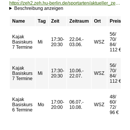
https://zeh2.zeh.hu-berlin.de/sportarten/aktueller_zeitraum/_Kajak_Basiskurs.html
Beschreibung anzeigen
Name
Tag
Zeit
Zeitraum
Ort
Preis
B
56/
Kajak
17:30-
22.04.-
70/
Basiskurs
Mi
WSZ
a
20:30
03.06.
84/
7 Termine
112 €
56/
Kajak
17:30-
10.06.-
70/
Basiskurs
Mi
WSZ
a
20:30
22.07.
84/
7 Termine
112 €
48/
Kajak
17:00-
06.07.-
60/
Basiskurs
Mo
WSZ
b
20:00
10.08.
72/
6 Termine
96 €