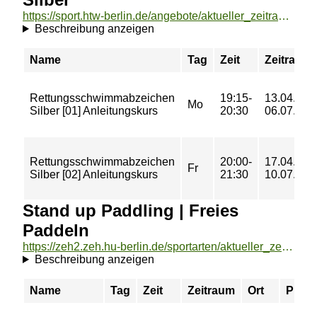
https://sport.htw-berlin.de/angebote/aktueller_zeitraum/_Rettungsschwimmabzeichen_Silber.html
Beschreibung anzeigen
Name
Tag
Zeit
Zeitraum
Rettungsschwimmabzeichen
19:15-
13.04.-
Mo
Silber [01] Anleitungskurs
20:30
06.07.
Rettungsschwimmabzeichen
20:00-
17.04.-
Fr
Silber [02] Anleitungskurs
21:30
10.07.
Stand up Paddling | Freies
Paddeln
https://zeh2.zeh.hu-berlin.de/sportarten/aktueller_zeitraum/_Stand_up_Paddling___Freies_Paddeln.html
Beschreibung anzeigen
Name
Tag
Zeit
Zeitraum
Ort
Preis