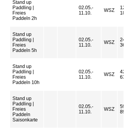
Stand up
Paddling |
02.05.-
12/ 16
WSZ
Freies
11.10.
18/ 32
Paddeln 2h
Stand up
Paddling |
02.05.-
24/ 30
WSZ
Freies
11.10.
36/ 48
Paddeln 5h
Stand up
Paddling |
02.05.-
42/ 53
WSZ
Freies
11.10.
63/ 84
Paddeln 10h
Stand up
Paddling |
02.05.-
59/ 74
Freies
WSZ
11.10.
89/ 11
Paddeln
Saisonkarte