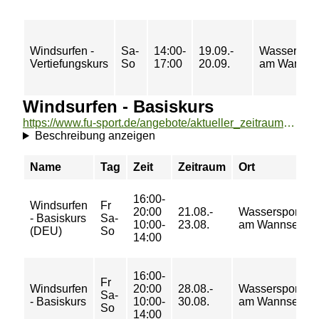
Windsurfen -
Sa-
14:00-
19.09.-
Wasserspor
Vertiefungskurs
So
17:00
20.09.
am Wannse
Windsurfen - Basiskurs
https://www.fu-sport.de/angebote/aktueller_zeitraum/_Windsurfen_-_Basiskurs.html
Beschreibung anzeigen
Name
Tag
Zeit
Zeitraum
Ort
16:00-
Windsurfen
Fr
20:00
21.08.-
Wassersportzen
- Basiskurs
Sa-
10:00-
23.08.
am Wannsee
(DEU)
So
14:00
16:00-
Fr
Windsurfen
20:00
28.08.-
Wassersportzen
Sa-
- Basiskurs
10:00-
30.08.
am Wannsee
So
14:00