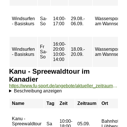
Windsurfen
Sa-
14:00-
29.08.-
Wassersportzen
- Basiskurs
So
17:00
06.09.
am Wannsee
16:00-
Fr
Windsurfen
20:00
18.09.-
Wassersportzen
Sa-
- Basiskurs
10:00-
20.09.
am Wannsee
So
14:00
Kanu - Spreewaldtour im
Kanadier
https://www.fu-sport.de/angebote/aktueller_zeitraum/_Kanu_-_Spreewaldtour_im_Kanadier.html
Beschreibung anzeigen
Name
Tag
Zeit
Zeitraum
Ort
Kanu -
10:00-
Bahnhof
Spreewaldtour
Sa
05.09.
18:00
Lübbenau