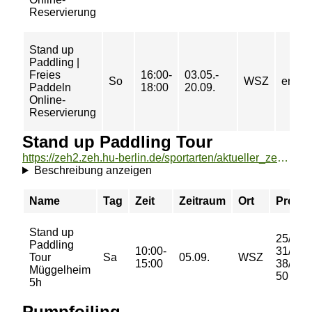
Reservierung
Stand up
Paddling |
Freies
16:00-
03.05.-
So
WSZ
entgel
Paddeln
18:00
20.09.
Online-
Reservierung
Stand up Paddling Tour
https://zeh2.zeh.hu-berlin.de/sportarten/aktueller_zeitraum/_Stand_up_Paddling_Tour.html
Beschreibung anzeigen
Name
Tag
Zeit
Zeitraum
Ort
Preis
Stand up
25/
Paddling
10:00-
31/
Tour
Sa
05.09.
WSZ
15:00
38/
Müggelheim
50 €
5h
Pumpfoiling