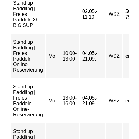
Stand up
Paddling |
02.05.-
50/ 63
Freies
WSZ
11.10.
75/ 90
Paddeln 8h
BIG SUP
Stand up
Paddling |
Freies
10:00-
04.05.-
Mo
WSZ
entgel
Paddeln
13:00
21.09.
Online-
Reservierung
Stand up
Paddling |
Freies
13:00-
04.05.-
Mo
WSZ
entgel
Paddeln
16:00
21.09.
Online-
Reservierung
Stand up
Paddling |