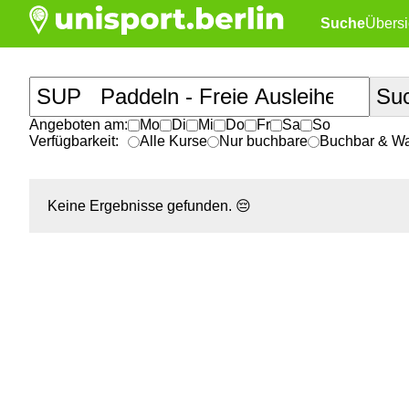
Suche
Übersi
Angeboten am:
Mo
Di
Mi
Do
Fr
Sa
So
Verfügbarkeit:
Alle Kurse
Nur buchbare
Buchbar & War
Keine Ergebnisse gefunden.
😔