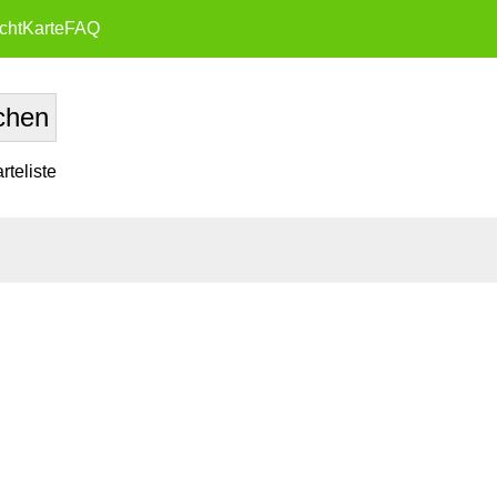
cht
Karte
FAQ
teliste