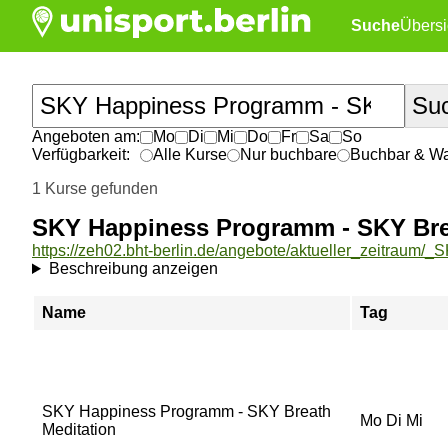
Suche
Übersi
Angeboten am:
Mo
Di
Mi
Do
Fr
Sa
So
Verfügbarkeit:
Alle Kurse
Nur buchbare
Buchbar & War
1 Kurse gefunden
SKY Happiness Programm - SKY Bre
Beschreibung anzeigen
Name
Tag
SKY Happiness Programm - SKY Breath
Mo Di Mi
Meditation