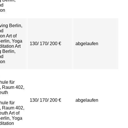
nd
ion
iving Berlin,
nd
on Art of
Berlin, Yoga
130/ 170/ 200 €
abgelaufen
itation Art
g Berlin,
nd
ion
ule für
, Raum 402,
euth
130/ 170/ 200 €
abgelaufen
ule für
, Raum 402,
uth Art of
Berlin, Yoga
itation