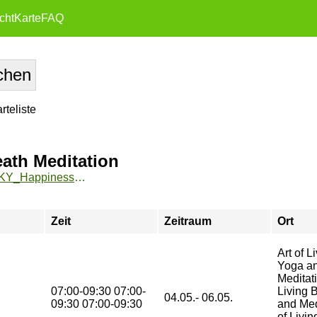
cht
Karte
FAQ
teliste
ath Meditation
https://zeh02.bht-berlin.de/angebote/aktueller_zeitraum/_SKY_Happiness_Programm_-_SKY_Breath_Meditation.html
Zeit
Zeitraum
Ort
Art of L
Yoga a
Meditati
07:00-09:30 07:00-
Living 
04.05.- 06.05.
09:30 07:00-09:30
and Med
of Livin