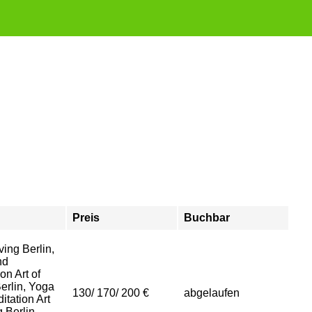
Preis
Buchbar
iving Berlin,
nd
on Art of
Berlin, Yoga
130/ 170/ 200 €
abgelaufen
itation Art
g Berlin,