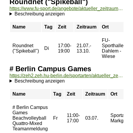
Roundnet ("Spikeball")
https://www.fu-sport.de/angebote/aktueller_zeitraum/_Roundnet___Spikeball__.html
Beschreibung anzeigen
Name
Tag
Zeit
Zeitraum
Ort
P
FU-
3
Roundnet
17:00-
21.07.-
Sporthalle
4
Di
("Spikeball")
19:00
13.10.
Dahlem -
4
Wiese
6
# Berlin Campus Games
https://zeh2.zeh.hu-berlin.de/sportarten/aktueller_zeitraum/__Berlin_Campus_Games.html
Beschreibung anzeigen
Name
Tag
Zeit
Zeitraum
Ort
# Berlin Campus
Games
11:00-
Sportanla
Beachvolleyball
Fr
03.07.
17:00
Markgrafe
Quattro-Mixed
Teamanmeldung