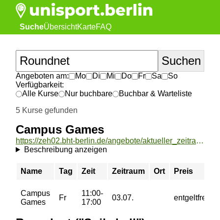
Suche
Übersicht
Karte
FAQ
Angeboten am:
Mo
Di
Mi
Do
Fr
Sa
So
Verfügbarkeit:
Alle Kurse
Nur buchbare
Buchbar & Warteliste
5 Kurse gefunden
Campus Games
https://zeh02.bht-berlin.de/angebote/aktueller_zeitraum/_Campus_Games.html
Beschreibung anzeigen
Name
Tag
Zeit
Zeitraum
Ort
Preis
Campus
11:00-
Fr
03.07.
entgeltfrei
Games
17:00