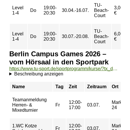
TU-
Level
19:00-
3,00
Do
30.04.-16.07.
Beach-
1-4
20:30
€
Court
TU-
Level
19:00-
6,00
Do
30.07.-20.08.
Beach-
1-4
20:30
€
Court
Berlin Campus Games 2026 –
vom Hörsaal in den Sportpark
https://www.tu-sport.de/sportprogramm/kurse/?tx_dwzeh_courses%5Baction%5D=show&tx_dwzeh_courses%5BsportsDescription%5D=1629&cHash=774d28538fc72222b1caac06af8c64b1
Beschreibung anzeigen
Name
Tag
Zeit
Zeitraum
Ort
Teamanmeldung
12:00-
Markgraf
Herren- &
Fr
03.07.
17:00
24
Mixedturnier
1.WC Kotze
12:00-
Markgraf
Fr
03.07.