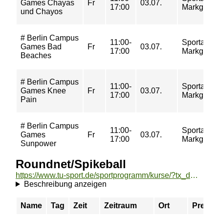
Games Chayas
Fr
03.07.
17:00
Markgrafe
und Chayos
# Berlin Campus
11:00-
Sportanla
Games Bad
Fr
03.07.
17:00
Markgrafe
Beaches
# Berlin Campus
11:00-
Sportanla
Games Knee
Fr
03.07.
17:00
Markgrafe
Pain
# Berlin Campus
11:00-
Sportanla
Games
Fr
03.07.
17:00
Markgrafe
Sunpower
Roundnet/Spikeball
https://www.tu-sport.de/sportprogramm/kurse/?tx_dwzeh_courses%5Baction%5D=show&tx_dwzeh_courses%5BsportsDescription%5D=1362&cHash=01615d1fad4398f700425d154142e3d4
Beschreibung anzeigen
Name
Tag
Zeit
Zeitraum
Ort
Preis