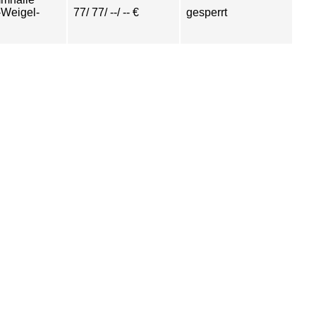
Weigel-
77/ 77/ --/ -- €
gesperrt