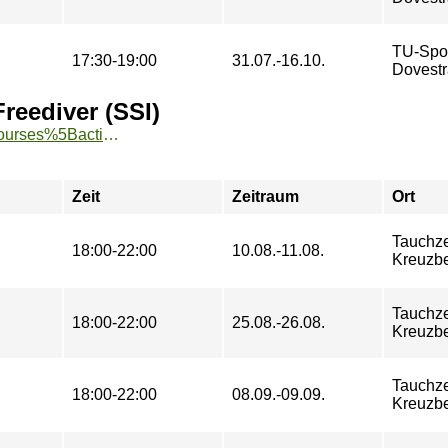
TU-Spo
17:30-19:00
31.07.-16.10.
Dovestr
reediver (SSI)
https://www.tu-sport.de/sportprogramm/kurse/?tx_dwzeh_courses%5Baction%5D=show&tx_dwzeh_courses%5BsportsDescription%5D=830&cHash=cc8ed8f4b91891d652b937b953185575
Zeit
Zeitraum
Ort
Tauchze
18:00-22:00
10.08.-11.08.
Kreuzb
Tauchze
18:00-22:00
25.08.-26.08.
Kreuzb
Tauchze
18:00-22:00
08.09.-09.09.
Kreuzb