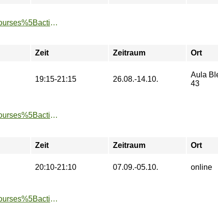
https://www.tu-sport.de/sportprogramm/kurse/?tx_dwzeh_courses%5Baction%5D=show&tx_dwzeh_courses%5BsportsDescription%5D=103&cHash=74ee9ec0422025220b1b7eb4e1e461d9
Zeit
Zeitraum
Ort
Aula Ble
19:15-21:15
26.08.-14.10.
43
https://www.tu-sport.de/sportprogramm/kurse/?tx_dwzeh_courses%5Baction%5D=show&tx_dwzeh_courses%5BsportsDescription%5D=1247&cHash=063b14014d6eb88f1593990d4bee96d4
Zeit
Zeitraum
Ort
20:10-21:10
07.09.-05.10.
online
https://www.tu-sport.de/sportprogramm/kurse/?tx_dwzeh_courses%5Baction%5D=show&tx_dwzeh_courses%5BsportsDescription%5D=18&cHash=9e62a3997a37eefb4bc639d7939c1e8d