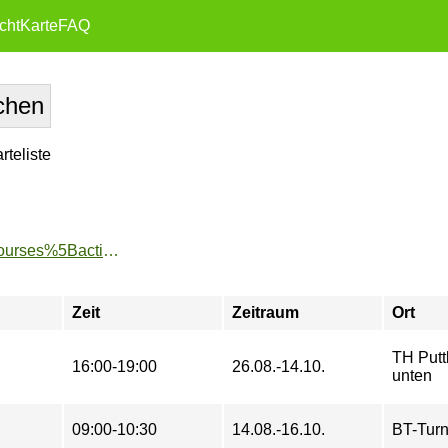
cht
Karte
FAQ
teliste
https://www.tu-sport.de/sportprogramm/kurse/?tx_dwzeh_courses%5Baction%5D=show&tx_dwzeh_courses%5BsportsDescription%5D=1336&cHash=92016f9fe0964c75ab2e47bce5e8101a
Zeit
Zeitraum
Ort
TH Putt
16:00-19:00
26.08.-14.10.
unten
09:00-10:30
14.08.-16.10.
BT-Tur