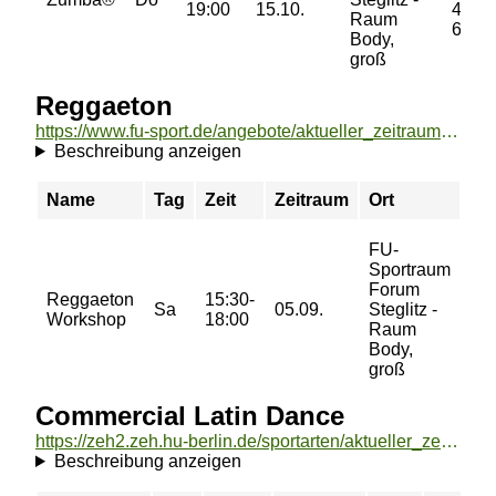
19:00
15.10.
45/
Raum
60 €
Body,
groß
Reggaeton
https://www.fu-sport.de/angebote/aktueller_zeitraum/_Reggaeton.html
Beschreibung anzeigen
Name
Tag
Zeit
Zeitraum
Ort
Pr
FU-
Sportraum
Forum
8/ 
Reggaeton
15:30-
Sa
05.09.
Steglitz -
16/
Workshop
18:00
Raum
23
Body,
groß
Commercial Latin Dance
https://zeh2.zeh.hu-berlin.de/sportarten/aktueller_zeitraum/_Commercial_Latin_Dance.html
Beschreibung anzeigen