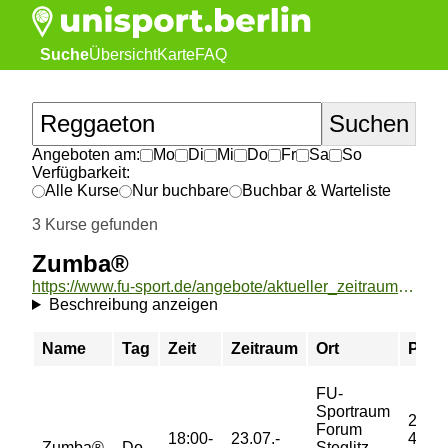
Suche
Übersicht
Karte
FAQ
Angeboten am:
Mo
Di
Mi
Do
Fr
Sa
So
Verfügbarkeit:
Alle Kurse
Nur buchbare
Buchbar & Warteliste
3 Kurse gefunden
Zumba®
https://www.fu-sport.de/angebote/aktueller_zeitraum/_Zumba_.html
Beschreibung anzeigen
Name
Tag
Zeit
Zeitraum
Ort
Preis
FU-
Sportraum
29/
Forum
18:00-
23.07.-
45/
Zumba®
Do
Steglitz -