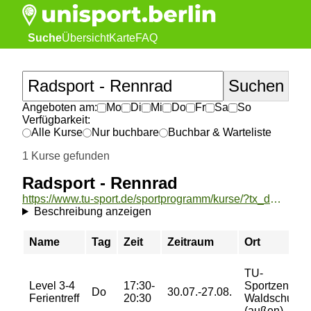
Suche
Übersicht
Karte
FAQ
Angeboten am:
Mo
Di
Mi
Do
Fr
Sa
So
Verfügbarkeit:
Alle Kurse
Nur buchbare
Buchbar & Warteliste
1 Kurse gefunden
Radsport - Rennrad
https://www.tu-sport.de/sportprogramm/kurse/?tx_dwzeh_courses%5Baction%5D=show&tx_dwzeh_courses%5BsportsDescription%5D=1168&cHash=742af7304efc1638e1b53ddb10256564
Beschreibung anzeigen
Name
Tag
Zeit
Zeitraum
Ort
TU-
Level 3-4
17:30-
Sportzentrum
Do
30.07.-27.08.
Ferientreff
20:30
Waldschulall
(außen)