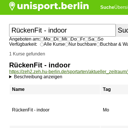
Suche
Übersi
Angeboten am:
Mo
Di
Mi
Do
Fr
Sa
So
Verfügbarkeit:
Alle Kurse
Nur buchbare
Buchbar & War
1 Kurse gefunden
RückenFit - indoor
Beschreibung anzeigen
Name
Tag
RückenFit - indoor
Mo