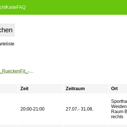
cht
Karte
FAQ
teliste
https://zeh2.zeh.hu-berlin.de/sportarten/aktueller_zeitraum/_RueckenFit_-_indoor.html
Zeit
Zeitraum
Ort
Sportha
Weiden
20:00-21:00
27.07.- 31.08.
Raum B
rechts