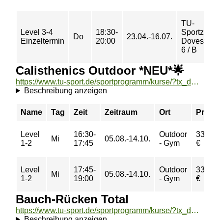
TU-
Level 3-4
18:30-
Sportzent
Do
23.04.-16.07.
Einzeltermin
20:00
Dovestraß
6 / B
Calisthenics Outdoor *NEU*🌟
https://www.tu-sport.de/sportprogramm/kurse/?tx_dwzeh_courses%5Baction%5D=show&tx_dwzeh_courses%5BsportsDescription%5D=1501&cHash=c43b8c87922bd50426787a11007cb583
Beschreibung anzeigen
Name
Tag
Zeit
Zeitraum
Ort
Preis
Level
16:30-
Outdoor
33,00
Mi
05.08.-14.10.
1-2
17:45
- Gym
€
Level
17:45-
Outdoor
33,00
Mi
05.08.-14.10.
1-2
19:00
- Gym
€
Bauch-Rücken Total
https://www.tu-sport.de/sportprogramm/kurse/?tx_dwzeh_courses%5Baction%5D=show&tx_dwzeh_courses%5BsportsDescription%5D=1320&cHash=4374d5caf798d82bef2de82dcb76533a
Beschreibung anzeigen