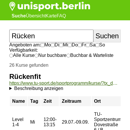
Suche
Übersicht
Karte
FAQ
Angeboten am:
Mo
Di
Mi
Do
Fr
Sa
So
Verfügbarkeit:
Alle Kurse
Nur buchbare
Buchbar & Warteliste
26 Kurse gefunden
Rückenfit
https://www.tu-sport.de/sportprogramm/kurse/?tx_dwzeh_courses%5Baction%5D=show&tx_dwzeh_courses%5BsportsDescription%5D=1120&cHash=4b84843f3d41dce7343cd3bd9e0f00d9
Beschreibung anzeigen
Name
Tag
Zeit
Zeitraum
Ort
P
TU-
Level
12:00-
Sportzentrum
1
Mi
29.07.-09.09.
1-4
13:15
Dovestraße
€
6 / B