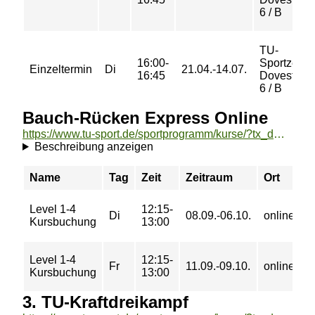
6 / B
TU-
16:00-
Sportzent
Einzeltermin
Di
21.04.-14.07.
16:45
Dovestraß
6 / B
Bauch-Rücken Express Online
https://www.tu-sport.de/sportprogramm/kurse/?tx_dwzeh_courses%5Baction%5D=show&tx_dwzeh_courses%5BsportsDescription%5D=1270&cHash=8ad86ed9f56408e2fc257c335ece704f
Beschreibung anzeigen
Name
Tag
Zeit
Zeitraum
Ort
P
Level 1-4
12:15-
0
Di
08.09.-06.10.
online
Kursbuchung
13:00
€
Level 1-4
12:15-
0
Fr
11.09.-09.10.
online
Kursbuchung
13:00
€
3. TU-Kraftdreikampf