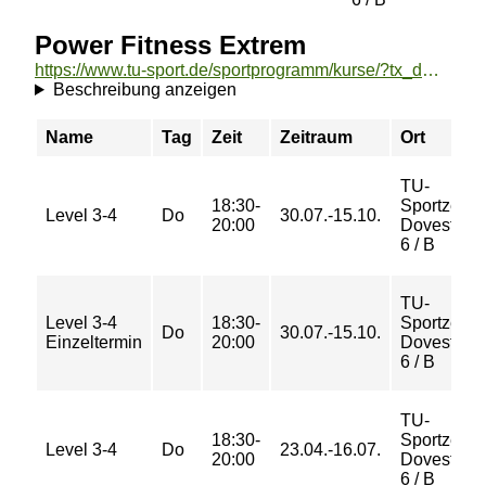
Power Fitness Extrem
https://www.tu-sport.de/sportprogramm/kurse/?tx_dwzeh_courses%5Baction%5D=show&tx_dwzeh_courses%5BsportsDescription%5D=1550&cHash=0e867a6d64381214e48afdbaa34fb728
Beschreibung anzeigen
Name
Tag
Zeit
Zeitraum
Ort
TU-
18:30-
Sportzent
Level 3-4
Do
30.07.-15.10.
20:00
Dovestraß
6 / B
TU-
Level 3-4
18:30-
Sportzent
Do
30.07.-15.10.
Einzeltermin
20:00
Dovestraß
6 / B
TU-
18:30-
Sportzent
Level 3-4
Do
23.04.-16.07.
20:00
Dovestraß
6 / B