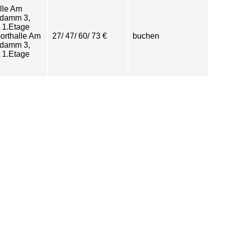
lle Am
damm 3,
 1.Etage
porthalle Am
27/ 47/ 60/ 73 €
buchen
damm 3,
 1.Etage