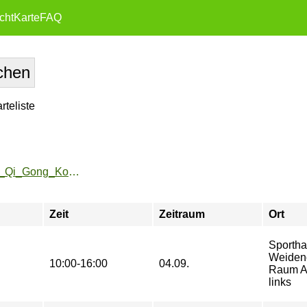
cht
Karte
FAQ
teliste
https://zeh2.zeh.hu-berlin.de/sportarten/aktueller_zeitraum/_Qi_Gong_Kompaktkurs.html
Zeit
Zeitraum
Ort
Sportha
Weiden
10:00-16:00
04.09.
Raum A
links