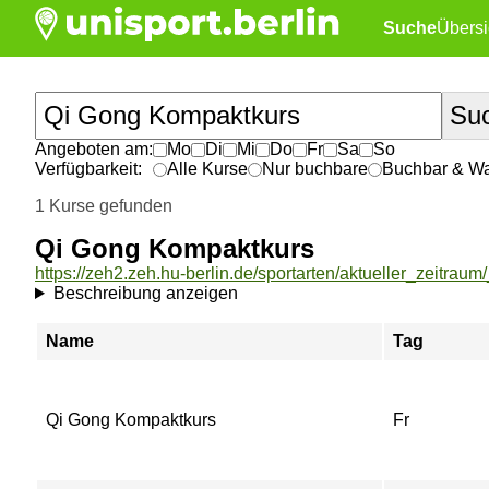
Suche
Übersi
Angeboten am:
Mo
Di
Mi
Do
Fr
Sa
So
Verfügbarkeit:
Alle Kurse
Nur buchbare
Buchbar & War
1 Kurse gefunden
Qi Gong Kompaktkurs
Beschreibung anzeigen
Name
Tag
Qi Gong Kompaktkurs
Fr