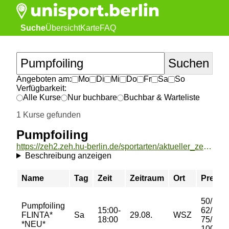
Suche
Übersicht
Karte
FAQ
Angeboten am:
Mo
Di
Mi
Do
Fr
Sa
So
Verfügbarkeit:
Alle Kurse
Nur buchbare
Buchbar & Warteliste
1 Kurse gefunden
Pumpfoiling
https://zeh2.zeh.hu-berlin.de/sportarten/aktueller_zeitraum/_Pumpfoiling.html
Beschreibung anzeigen
Name
Tag
Zeit
Zeitraum
Ort
Preis
50/
Pumpfoiling
15:00-
62/
FLINTA*
Sa
29.08.
WSZ
18:00
75/
*NEU*
100 €