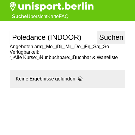
Suche
Übersicht
Karte
FAQ
Angeboten am:
Mo
Di
Mi
Do
Fr
Sa
So
Verfügbarkeit:
Alle Kurse
Nur buchbare
Buchbar & Warteliste
Keine Ergebnisse gefunden.
😔