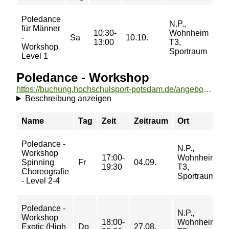
Poledance
N.P.,
15/
für Männer
10:30-
Wohnheim
20/
-
Sa
10.10.
13:00
T3,
25/
Workshop
Sportraum
30
Level 1
Poledance - Workshop
https://buchung.hochschulsport-potsdam.de/angebote/aktueller_zeitraum/_Poledance_-_Workshop.html
Beschreibung anzeigen
Name
Tag
Zeit
Zeitraum
Ort
Poledance -
N.P.,
Workshop
17:00-
Wohnheim
Spinning
Fr
04.09.
19:30
T3,
Choreografie
Sportraum
- Level 2-4
Poledance -
N.P.,
Workshop
18:00-
Wohnheim
Exotic (High
Do
27.08.