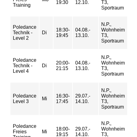
19:30
12.10.
T3,
67/
Training
Sportraum
76
N.P.,
39/
Poledance
18:30-
04.08.-
Wohnheim
62/
Technik -
Di
19:45
13.10.
T3,
74/
Level 2
Sportraum
84
N.P.,
39/
Poledance
20:00-
04.08.-
Wohnheim
62/
Technik -
Di
21:15
13.10.
T3,
74/
Level 4
Sportraum
84
N.P.,
39/
Poledance
16:30-
29.07.-
Wohnheim
62/
Mi
Level 3
17:45
14.10.
T3,
74/
Sportraum
84
N.P.,
35/
Poledance
18:00-
29.07.-
Wohnheim
56/
Freies
Mi
19:15
14.10.
T3,
67/