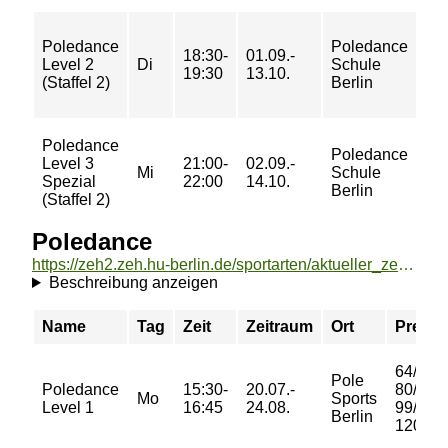
84/
Poledance
Poledance
18:30-
01.09.-
10
Level 2
Di
Schule
19:30
13.10.
10
(Staffel 2)
Berlin
12
Poledance
10
Poledance
Level 3
21:00-
02.09.-
11
Mi
Schule
Spezial
22:00
14.10.
11
Berlin
(Staffel 2)
13
Poledance
https://zeh2.zeh.hu-berlin.de/sportarten/aktueller_zeitraum/_Poledance.html
Beschreibung anzeigen
Name
Tag
Zeit
Zeitraum
Ort
Preis
64/
Pole
Poledance
15:30-
20.07.-
80/
Mo
Sports
Level 1
16:45
24.08.
99/
Berlin
120 €