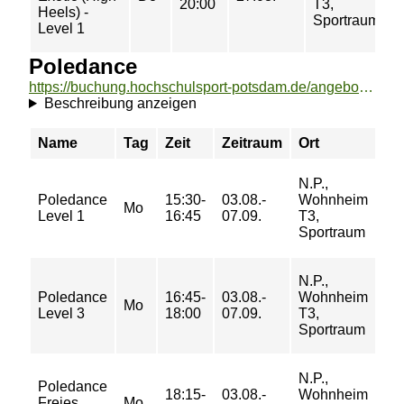
20:00
T3,
Heels) -
Sportraum
Level 1
Poledance
https://buchung.hochschulsport-potsdam.de/angebote/aktueller_zeitraum/_Poledance.html
Beschreibung anzeigen
Name
Tag
Zeit
Zeitraum
Ort
Pr
N.P.,
20/
Poledance
15:30-
03.08.-
Wohnheim
31/
Mo
Level 1
16:45
07.09.
T3,
37/
Sportraum
42
N.P.,
20/
Poledance
16:45-
03.08.-
Wohnheim
31/
Mo
Level 3
18:00
07.09.
T3,
37/
Sportraum
42
N.P.,
35/
Poledance
18:15-
03.08.-
Wohnheim
56/
Freies
Mo