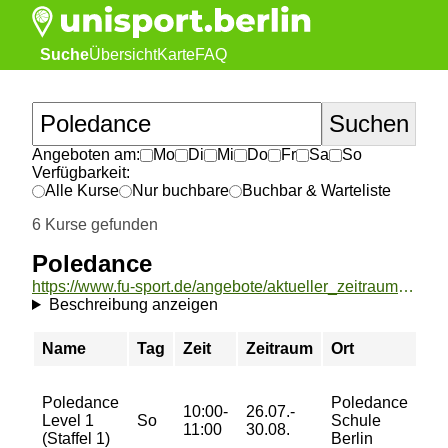
Suche
Übersicht
Karte
FAQ
Angeboten am:
Mo
Di
Mi
Do
Fr
Sa
So
Verfügbarkeit:
Alle Kurse
Nur buchbare
Buchbar & Warteliste
6 Kurse gefunden
Poledance
https://www.fu-sport.de/angebote/aktueller_zeitraum/_Poledance.html
Beschreibung anzeigen
Name
Tag
Zeit
Zeitraum
Ort
Pr
72/
Poledance
Poledance
10:00-
26.07.-
95/
Level 1
So
Schule
11:00
30.08.
95/
(Staffel 1)
Berlin
11