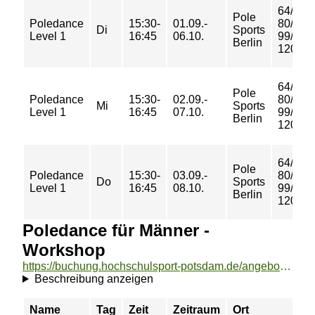
64/
Pole
Poledance
15:30-
01.09.-
80/
Di
Sports
Level 1
16:45
06.10.
99/
Berlin
120 €
64/
Pole
Poledance
15:30-
02.09.-
80/
Mi
Sports
Level 1
16:45
07.10.
99/
Berlin
120 €
64/
Pole
Poledance
15:30-
03.09.-
80/
Do
Sports
Level 1
16:45
08.10.
99/
Berlin
120 €
Poledance für Männer -
Workshop
https://buchung.hochschulsport-potsdam.de/angebote/aktueller_zeitraum/_Poledance_fuer_Maenner_-_Workshop.html
Beschreibung anzeigen
Name
Tag
Zeit
Zeitraum
Ort
Pr