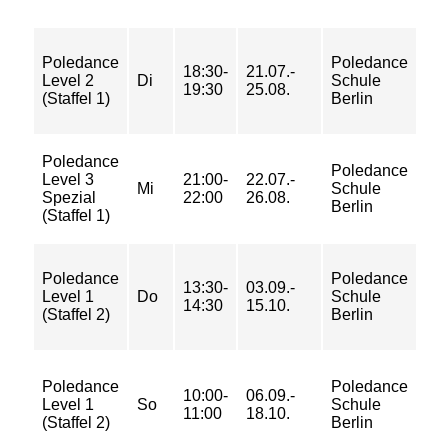
72/
Poledance
Poledance
18:30-
21.07.-
95/
Level 2
Di
Schule
19:30
25.08.
95/
(Staffel 1)
Berlin
11
Poledance
90/
Poledance
Level 3
21:00-
22.07.-
10
Mi
Schule
Spezial
22:00
26.08.
10
Berlin
(Staffel 1)
12
84/
Poledance
Poledance
13:30-
03.09.-
10
Level 1
Do
Schule
14:30
15.10.
10
(Staffel 2)
Berlin
12
84/
Poledance
Poledance
10:00-
06.09.-
10
Level 1
So
Schule
11:00
18.10.
10
(Staffel 2)
Berlin
12