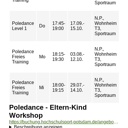
Training
Sportraum
76
N.P.,
20/
Poledance
17:45-
17.09.-
Wohnheim
31/
Do
Level 1
19:00
15.10.
T3,
37/
Sportraum
42
N.P.,
Poledance
7/ 
18:15-
03.08.-
Wohnheim
Freies
Mo
10/
19:30
12.10.
T3,
Training
11
Sportraum
N.P.,
Poledance
7/ 
18:00-
29.07.-
Wohnheim
Freies
Mi
10/
19:15
14.10.
T3,
Training
11
Sportraum
Poledance - Eltern-Kind
Workshop
https://buchung.hochschulsport-potsdam.de/angebote/aktueller_zeitraum/_Poledance_-_Eltern-Kind_Workshop.html
Beschreibung anzeigen