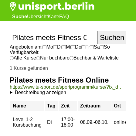
Suche
Übersicht
Karte
FAQ
Angeboten am:
Mo
Di
Mi
Do
Fr
Sa
So
Verfügbarkeit:
Alle Kurse
Nur buchbare
Buchbar & Warteliste
1 Kurse gefunden
Pilates meets Fitness Online
https://www.tu-sport.de/sportprogramm/kurse/?tx_dwzeh_courses%5Baction%5D=show&tx_dwzeh_courses%5BsportsDescription%5D=1590&cHash=e2d2e95d429b61f4b99d472c1a9a1e90
Beschreibung anzeigen
Name
Tag
Zeit
Zeitraum
Ort
P
Level 1-2
17:00-
0
Di
08.09.-06.10.
online
Kursbuchung
18:00
€