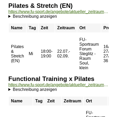
Pilates & Stretch (EN)
https://www.fu-sport.de/angebote/aktueller_zeitraum/_Pilates__und__Stretch__EN_.html
Beschreibung anzeigen
Name
Tag
Zeit
Zeitraum
Ort
Preis
FU-
Sportraum
Pilates
16/
Forum
&
18:00-
22.07.-
27/
Mi
Steglitz -
Stretch
19:00
02.09.
27/
Raum
(EN)
36 €
Soul,
klein
Functional Training x Pilates
https://www.fu-sport.de/angebote/aktueller_zeitraum/_Functional_Training_x_Pilates.html
Beschreibung anzeigen
Name
Tag
Zeit
Zeitraum
Ort
Pre
FU-