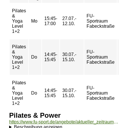
Pilates
34/
&
FU-
15:45-
27.07.-
50/
Yoga
Mo
Sportraum
17:00
12.10.
50/
Level
Fabeckstraße
68 
1+2
Pilates
26/
&
FU-
14:45-
30.07.-
41/
Yoga
Do
Sportraum
15:45
15.10.
41/
Level
Fabeckstraße
55 
1+2
Pilates
&
FU-
14:45-
30.07.-
5/ 7
Yoga
Do
Sportraum
15:45
15.10.
7/ 9
Level
Fabeckstraße
1+2
Pilates & Power
https://www.fu-sport.de/angebote/aktueller_zeitraum/_Pilates__und__Power.html
Beschreibung anzeigen