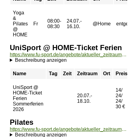
Yoga
&
08:00-
24.07.-
Pilates
Fr
@Home
entgeltfre
08:30
16.10.
@
HOME
UniSport @ HOME-Ticket Ferien
https://www.fu-sport.de/angebote/aktueller_zeitraum/_UniSport___HOME-Ticket_Ferien.html
Beschreibung anzeigen
Name
Tag
Zeit
Zeitraum
Ort
Preis
B
UniSport @
14/
HOME-Ticket
20.07.-
24/
Ferien
b
18.10.
24/
Sommerferien
30 €
2026
Pilates
https://www.fu-sport.de/angebote/aktueller_zeitraum/_Pilates.html
Beschreibung anzeigen