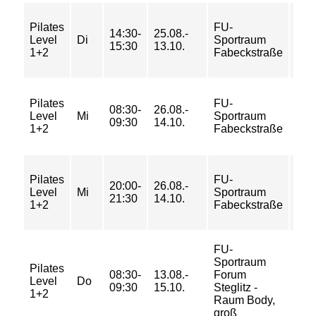
20/
Pilates
FU-
14:30-
25.08.-
33/
Level
Di
Sportraum
15:30
13.10.
33/
1+2
Fabeckstraße
43 
20/
Pilates
FU-
08:30-
26.08.-
33/
Level
Mi
Sportraum
09:30
14.10.
33/
1+2
Fabeckstraße
43 
30/
Pilates
FU-
20:00-
26.08.-
46/
Level
Mi
Sportraum
21:30
14.10.
46/
1+2
Fabeckstraße
62 
FU-
Sportraum
18/
Pilates
08:30-
13.08.-
Forum
29/
Level
Do
09:30
15.10.
Steglitz -
29/
1+2
Raum Body,
39 
groß