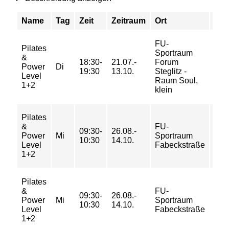
Name
Tag
Zeit
Zeitraum
Ort
Pre
FU-
Pilates
Sportraum
18/
&
18:30-
21.07.-
Forum
29/
Power
Di
19:30
13.10.
Steglitz -
29/
Level
Raum Soul,
39 
1+2
klein
Pilates
20/
&
FU-
09:30-
26.08.-
33/
Power
Mi
Sportraum
10:30
14.10.
33/
Level
Fabeckstraße
43 
1+2
Pilates
&
FU-
09:30-
26.08.-
3/ 4
Power
Mi
Sportraum
10:30
14.10.
4/ 5
Level
Fabeckstraße
1+2