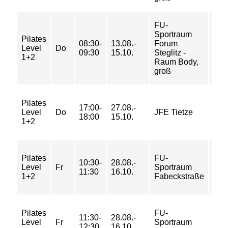
FU-
Sportraum
Pilates
08:30-
13.08.-
Forum
4/ 5
Level
Do
09:30
15.10.
Steglitz -
5/ 7
1+2
Raum Body,
groß
30/
Pilates
17:00-
27.08.-
46/
Level
Do
JFE Tietze
18:00
15.10.
46/
1+2
62 
20/
Pilates
FU-
10:30-
28.08.-
33/
Level
Fr
Sportraum
11:30
16.10.
33/
1+2
Fabeckstraße
43 
20/
Pilates
FU-
11:30-
28.08.-
33/
Level
Fr
Sportraum
12:30
16.10.
33/