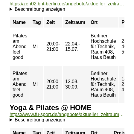
https://zeh02.bht-berlin.de/angebote/aktueller_zeitraum/_Pilates_am_Abend.html
Beschreibung anzeigen
Name
Tag
Zeit
Zeitraum
Ort
Preis
Pilates
Berliner
am
Hochschule
28/
20:00-
22.04.-
Abend
Mi
für Technik,
40/
21:00
15.07.
feel
Raum 408,
56 €
good
Haus Beuth
Pilates
Berliner
am
Hochschule
18/
20:00-
12.08.-
Abend
Mi
für Technik,
28/
21:00
30.09.
feel
Raum 408,
42 €
good
Haus Beuth
Yoga & Pilates @ HOME
https://www.fu-sport.de/angebote/aktueller_zeitraum/_Yoga__und__Pilates___HOME.html
Beschreibung anzeigen
Name
Tag
Zeit
Zeitraum
Ort
Preis