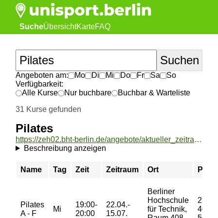
Suche
Übersicht
Karte
FAQ
Angeboten am:
Mo
Di
Mi
Do
Fr
Sa
So
Verfügbarkeit:
Alle Kurse
Nur buchbare
Buchbar & Warteliste
31 Kurse gefunden
Pilates
https://zeh02.bht-berlin.de/angebote/aktueller_zeitraum/_Pilates.html
Beschreibung anzeigen
Name
Tag
Zeit
Zeitraum
Ort
Preis
Berliner
Hochschule
28/
Pilates
19:00-
22.04.-
Mi
für Technik,
40/
A - F
20:00
15.07.
Raum 408,
56 €