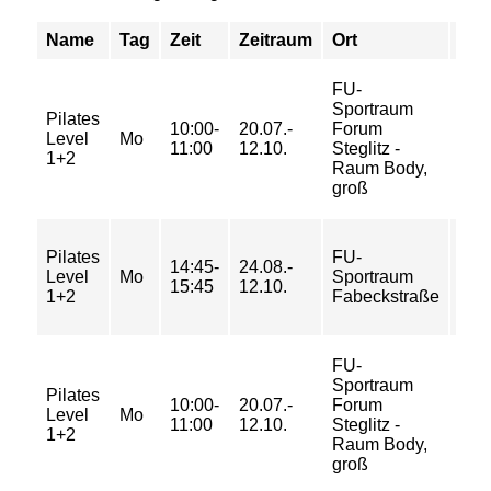
Name
Tag
Zeit
Zeitraum
Ort
Pre
FU-
Sportraum
24/
Pilates
10:00-
20.07.-
Forum
42/
Level
Mo
11:00
12.10.
Steglitz -
42/
1+2
Raum Body,
57 
groß
20/
Pilates
FU-
14:45-
24.08.-
33/
Level
Mo
Sportraum
15:45
12.10.
33/
1+2
Fabeckstraße
43 
FU-
Sportraum
Pilates
10:00-
20.07.-
Forum
5/ 7
Level
Mo
11:00
12.10.
Steglitz -
7/ 9
1+2
Raum Body,
groß