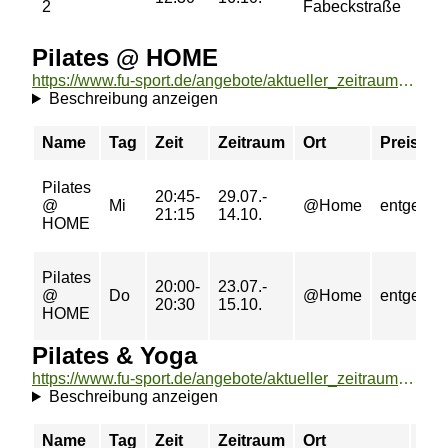
2
Fabeckstraße
43 
Pilates @ HOME
https://www.fu-sport.de/angebote/aktueller_zeitraum/_Pilates___HOME.html
Beschreibung anzeigen
Name
Tag
Zeit
Zeitraum
Ort
Preis
Pilates
20:45-
29.07.-
@
Mi
@Home
entgeltfre
21:15
14.10.
HOME
Pilates
20:00-
23.07.-
@
Do
@Home
entgeltfre
20:30
15.10.
HOME
Pilates & Yoga
https://www.fu-sport.de/angebote/aktueller_zeitraum/_Pilates__und__Yoga.html
Beschreibung anzeigen
Name
Tag
Zeit
Zeitraum
Ort
Pre