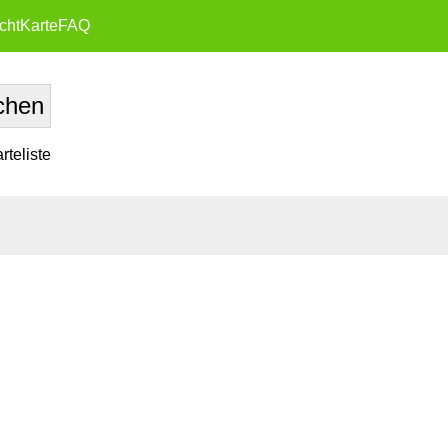
cht
Karte
FAQ
teliste