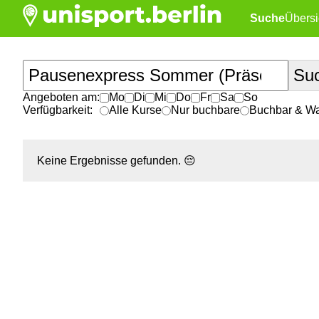
Suche
Übersi
Angeboten am:
Mo
Di
Mi
Do
Fr
Sa
So
Verfügbarkeit:
Alle Kurse
Nur buchbare
Buchbar & War
Keine Ergebnisse gefunden.
😔