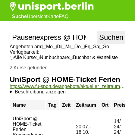
Suche
Übersicht
Karte
FAQ
Angeboten am:
Mo
Di
Mi
Do
Fr
Sa
So
Verfügbarkeit:
Alle Kurse
Nur buchbare
Buchbar & Warteliste
2 Kurse gefunden
UniSport @ HOME-Ticket Ferien
https://www.fu-sport.de/angebote/aktueller_zeitraum/_UniSport___HOME-Ticket_Ferien.html
Beschreibung anzeigen
Name
Tag
Zeit
Zeitraum
Ort
Preis
B
UniSport @
14/
HOME-Ticket
20.07.-
24/
Ferien
b
18.10.
24/
Sommerferien