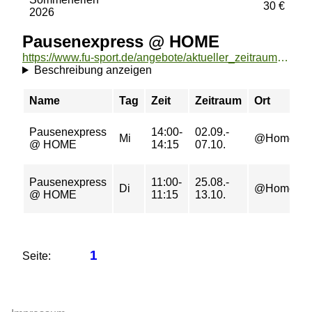
30 €
2026
Pausenexpress @ HOME
https://www.fu-sport.de/angebote/aktueller_zeitraum/_Pausenexpress___HOME.html
Beschreibung anzeigen
Name
Tag
Zeit
Zeitraum
Ort
Pausenexpress
14:00-
02.09.-
Mi
@Home
@ HOME
14:15
07.10.
Pausenexpress
11:00-
25.08.-
Di
@Home
@ HOME
11:15
13.10.
1
Seite: