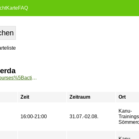
cht
Karte
FAQ
teliste
erda
https://www.tu-sport.de/sportprogramm/kurse/?tx_dwzeh_courses%5Baction%5D=show&tx_dwzeh_courses%5BsportsDescription%5D=270&cHash=83226ca76861121364ea8f33c4d7047b
Zeit
Zeitraum
Ort
Kanu-
16:00-21:00
31.07.-02.08.
Training
Sömmer
Kanu-