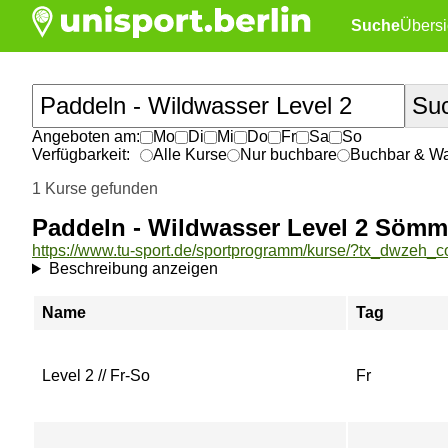
Suche
Übersi
Angeboten am:
Mo
Di
Mi
Do
Fr
Sa
So
Verfügbarkeit:
Alle Kurse
Nur buchbare
Buchbar & War
1 Kurse gefunden
Paddeln - Wildwasser Level 2 Sömm
Beschreibung anzeigen
Name
Tag
Level 2 // Fr-So
Fr