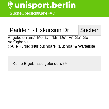
Suche
Übersicht
Karte
FAQ
Angeboten am:
Mo
Di
Mi
Do
Fr
Sa
So
Verfügbarkeit:
Alle Kurse
Nur buchbare
Buchbar & Warteliste
Keine Ergebnisse gefunden.
😔