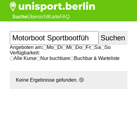
Suche
Übersicht
Karte
FAQ
Angeboten am:
Mo
Di
Mi
Do
Fr
Sa
So
Verfügbarkeit:
Alle Kurse
Nur buchbare
Buchbar & Warteliste
Keine Ergebnisse gefunden.
😔