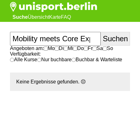
Suche
Übersicht
Karte
FAQ
Angeboten am:
Mo
Di
Mi
Do
Fr
Sa
So
Verfügbarkeit:
Alle Kurse
Nur buchbare
Buchbar & Warteliste
Keine Ergebnisse gefunden.
😔