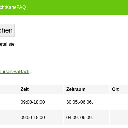
cht
Karte
FAQ
teliste
https://www.tu-sport.de/sportprogramm/kurse/?tx_dwzeh_courses%5Baction%5D=show&tx_dwzeh_courses%5BsportsDescription%5D=697&cHash=cc023f38acfc39bedbc0ddbc55581942
Zeit
Zeitraum
Ort
09:00-18:00
30.05.-06.06.
09:00-18:00
04.09.-06.09.