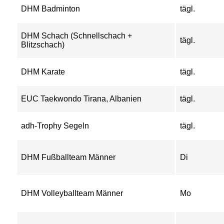
DHM Badminton
tägl.
DHM Schach (Schnellschach +
tägl.
Blitzschach)
DHM Karate
tägl.
EUC Taekwondo Tirana, Albanien
tägl.
adh-Trophy Segeln
tägl.
DHM Fußballteam Männer
Di
DHM Volleyballteam Männer
Mo