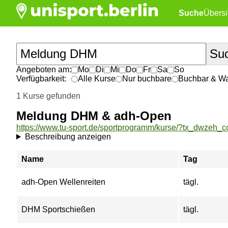
Suche
Übersi
Angeboten am:
Mo
Di
Mi
Do
Fr
Sa
So
Verfügbarkeit:
Alle Kurse
Nur buchbare
Buchbar & War
1 Kurse gefunden
Meldung DHM & adh-Open
Beschreibung anzeigen
Name
Tag
adh-Open Wellenreiten
tägl.
DHM Sportschießen
tägl.